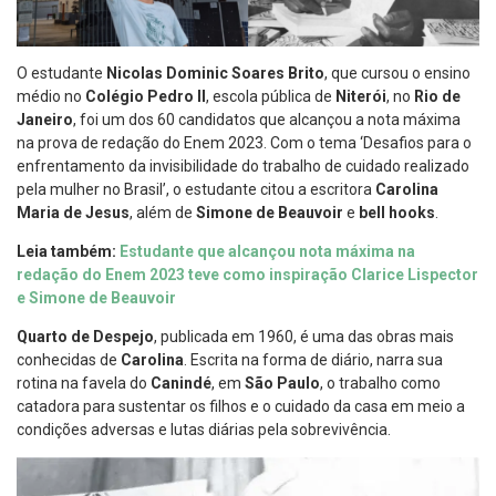
O estudante
Nicolas Dominic Soares Brito
, que cursou o ensino
médio no
Colégio Pedro II
, escola pública de
Niterói
, no
Rio de
Janeiro
, foi um dos 60 candidatos que alcançou a nota máxima
na prova de redação do Enem 2023. Com o tema ‘Desafios para o
enfrentamento da invisibilidade do trabalho de cuidado realizado
pela mulher no Brasil’, o estudante citou a escritora
Carolina
Maria de Jesus
, além de
Simone de Beauvoir
e
bell hooks
.
Leia também:
Estudante que alcançou nota máxima na
redação do Enem 2023 teve como inspiração Clarice Lispector
e Simone de Beauvoir
Quarto de Despejo
, publicada em 1960, é uma das obras mais
conhecidas de
Carolina
. Escrita na forma de diário, narra sua
rotina na favela do
Canindé
, em
São Paulo
, o trabalho como
catadora para sustentar os filhos e o cuidado da casa em meio a
condições adversas e lutas diárias pela sobrevivência.