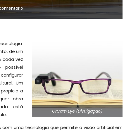
comentário
tecnologia
nto, de um
o cada vez
 possível
onfigurar
ltural. Um
propicia a
quer obra
tada está
OrCam Eye (Divulgação)
ulo.
 com uma tecnologia que permite a visão artificial em