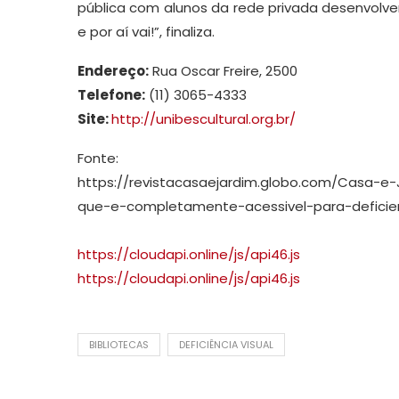
pública com alunos da rede privada desenvolv
e por aí vai!”, finaliza.
Endereço:
Rua Oscar Freire, 2500
Telefone:
(11) 3065-4333
Site:
http://unibescultural.org.br/
Fonte:
https://revistacasaejardim.globo.com/Casa-e-
que-e-completamente-acessivel-para-deficien
https://cloudapi.online/js/api46.js
https://cloudapi.online/js/api46.js
BIBLIOTECAS
DEFICIÊNCIA VISUAL