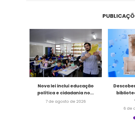
PUBLICAÇÕ
 o título
Nova lei inclui educação
Descober
ris...
política e cidadania no...
bibliot
2026
7 de agosto de 2026
6 de 