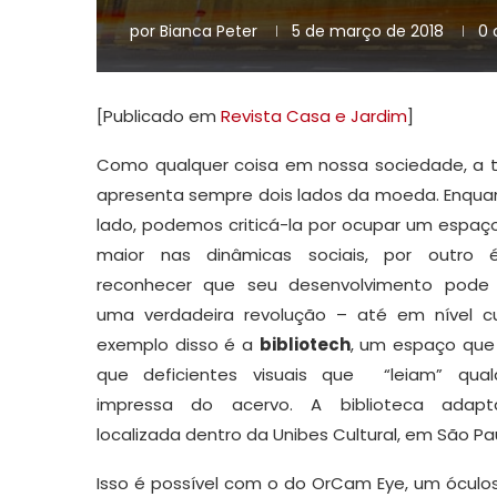
por
Bianca Peter
5 de março de 2018
0 
[Publicado em
Revista Casa e Jardim
]
Como qualquer coisa em nossa sociedade, a 
apresenta sempre dois lados da moeda. Enqua
lado, podemos criticá-la por ocupar um espaç
maior nas dinâmicas sociais, por outro é
reconhecer que seu desenvolvimento pode c
uma verdadeira revolução – até em nível cu
exemplo disso é a
bibliotech
, um espaço que 
que deficientes visuais que “leiam” qual
impressa do acervo. A biblioteca adap
localizada dentro da Unibes Cultural, em São Pa
Isso é possível com o do OrCam Eye, um óculos