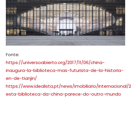
Fonte:
https://universoabierto.org/2017/11/06/china-
inaugura-la-biblioteca-mas-futurista-de-la-historia-
en-de-tianjin/
https://www.idealista.pt/news/imobiliario/internacional/
esta-biblioteca-da-china-parece-do-outro-mundo