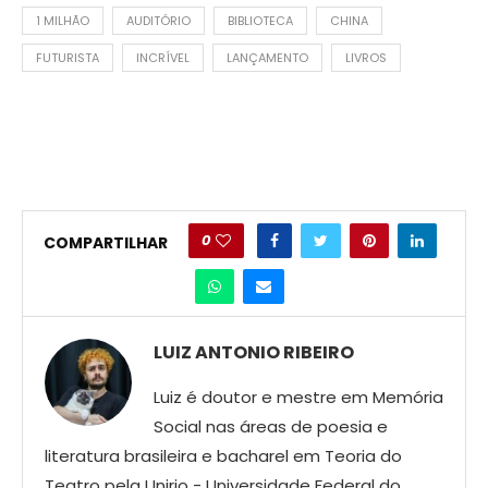
1 MILHÃO
AUDITÓRIO
BIBLIOTECA
CHINA
FUTURISTA
INCRÍVEL
LANÇAMENTO
LIVROS
0
COMPARTILHAR
LUIZ ANTONIO RIBEIRO
Luiz é doutor e mestre em Memória
Social nas áreas de poesia e
literatura brasileira e bacharel em Teoria do
Teatro pela Unirio - Universidade Federal do