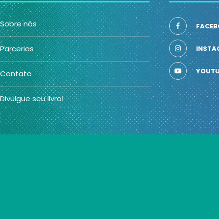
Sobre nós
FACEB
Parcerias
INSTA
YOUTU
Contato
Divulgue seu livro!