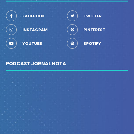
FACEBOOK
TWITTER
INSTAGRAM
PINTEREST
YOUTUBE
SPOTIFY
PODCAST JORNAL NOTA