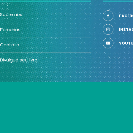
Sobre nós
FACEB
Parcerias
INSTA
YOUTU
Contato
Divulgue seu livro!