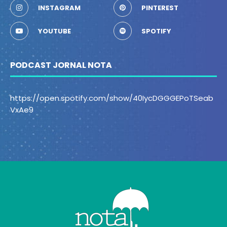
INSTAGRAM
PINTEREST
YOUTUBE
SPOTIFY
PODCAST JORNAL NOTA
https://open.spotify.com/show/40IycDGGGEPoTSeab
VxAe9