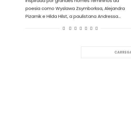
Inspirada por grandes nomes femininos da
poesia como Wyslawa Zsymborksa, Alejandra
Pizarnik e Hilda Hilst, a paulistana Andressa…
CARREGA