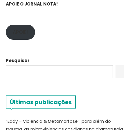
APOIE O JORNAL NOTA!
APOIE!
Pesquisar
Últimas publicações
“Eddy – Violência & Metamorfose”: para além do
trauma, as microviolências cotidianas na dramaturgia