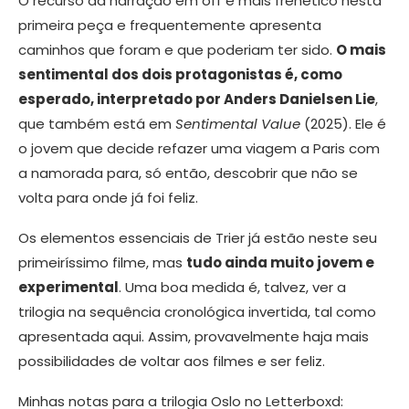
O recurso da narração em off é mais frenético nesta
primeira peça e frequentemente apresenta
caminhos que foram e que poderiam ter sido.
O mais
sentimental dos dois protagonistas é, como
esperado, interpretado por Anders Danielsen Lie
,
que também está em
Sentimental Value
(2025). Ele é
o jovem que decide refazer uma viagem a Paris com
a namorada para, só então, descobrir que não se
volta para onde já foi feliz.
Os elementos essenciais de Trier já estão neste seu
primeiríssimo filme, mas
tudo ainda muito jovem e
experimental
. Uma boa medida é, talvez, ver a
trilogia na sequência cronológica invertida, tal como
apresentada aqui. Assim, provavelmente haja mais
possibilidades de voltar aos filmes e ser feliz.
Minhas notas para a trilogia Oslo no Letterboxd: