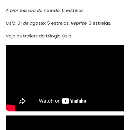
A pior pessoa do mundo:
5 estrelas.
Oslo, 31 de agosto:
5 estrelas.
Reprise:
3 estrelas.
Veja os trailers da trilogia Oslo: