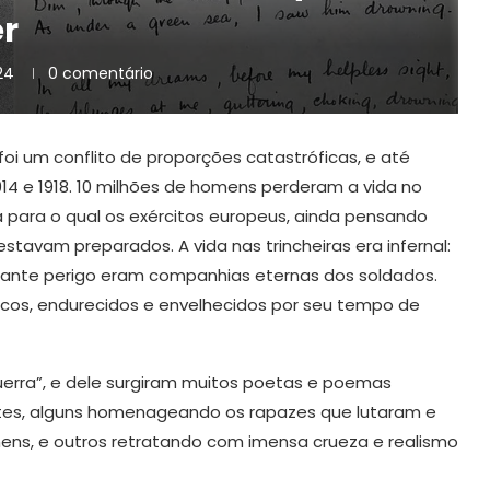
er
24
0 comentário
foi um conflito de proporções catastróficas, e até
914 e 1918. 10 milhões de homens perderam a vida no
a para o qual os exércitos europeus, ainda pensando
tavam preparados. A vida nas trincheiras era infernal:
stante perigo eram companhias eternas dos soldados.
nicos, endurecidos e envelhecidos por seu tempo de
erra”, e dele surgiram muitos poetas e poemas
tes, alguns homenageando os rapazes que lutaram e
mens, e outros retratando com imensa crueza e realismo