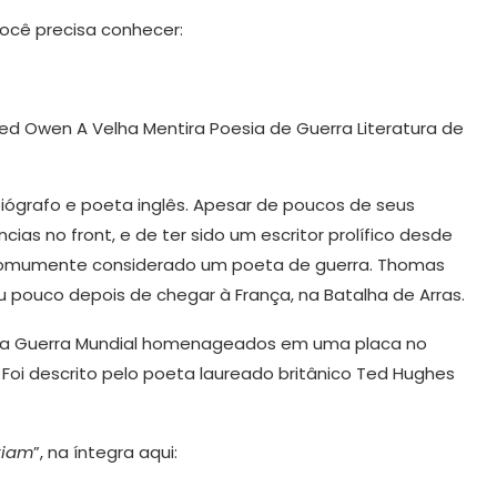
você precisa conhecer:
 biógrafo e poeta inglês. Apesar de poucos de seus
as no front, e de ter sido um escritor prolífico desde
é comumente considerado um poeta de guerra. Thomas
eu pouco depois de chegar à França, na Batalha de Arras.
ira Guerra Mundial homenageados em uma placa no
Foi descrito pelo poeta laureado britânico Ted Hughes
riam
”, na íntegra aqui: