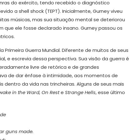
ras do exército, tendo recebido o diagnóstico
o a shell shock (TEPT). Inicialmente, Gurney viveu
tas músicas, mas sua situação mental se deteriorou
com que ele fosse declarado insano. Gurney passou os
tricos.
 Primeira Guerra Mundial. Diferente de muitos de seus
al, e escrevia dessa perspectiva. Sua visão da guerra é
iberadamente livre de retórica e de grandes
tava de dar ênfase à intimidade, aos momentos de
s dentro da vida nas trincheiras. Alguns de seus mais
wake in the Ward, On Rest
e
Strange Hells
, esse último
ade
ar guns made.
ut;