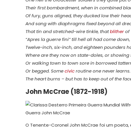
Their first bombardment, when in combined bla
Of fury, guns aligned, they ducked low their hea
And sang with diaphragms fixed beyond all dre
That tin and stretched-wire tinkle, that
blither
of 
“Apres la guerre fini” till hell all had come down,
Twelve-inch, six-inch, and eighteen pounders h
Where are they now on state-doles, or showing
Or walking town to town sore in borrowed tatter
Or begged. Some
civic
routine one never learns.
The heart burns – but has to keep out of the fa
John McCrae (1872-1918)
O Tenente-Coronel John McCrae foi um poeta, a