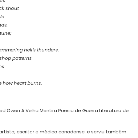
ck shout
ds
ads,
tune;
ammering hell’s thunders.
 shop patterns
ns
ce how heart burns.
rtista, escritor e médico canadense, e serviu também