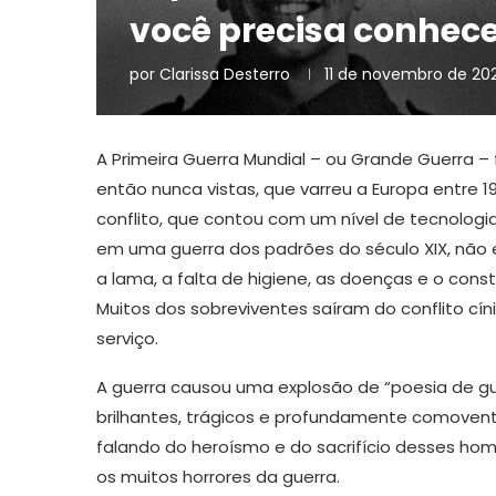
você precisa conhec
por
Clarissa Desterro
11 de novembro de 20
A Primeira Guerra Mundial – ou Grande Guerra – 
então nunca vistas, que varreu a Europa entre 1
conflito, que contou com um nível de tecnologi
em uma guerra dos padrões do século XIX, não es
a lama, a falta de higiene, as doenças e o con
Muitos dos sobreviventes saíram do conflito cí
serviço.
A guerra causou uma explosão de “poesia de gu
brilhantes, trágicos e profundamente comoven
falando do heroísmo e do sacrifício desses ho
os muitos horrores da guerra.