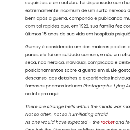
seguintes, e em outubro foi dispensado com hon
extremamente incomum de um surto nervoso devid
bem após a guerra, compondo e publicando mui
com tal rapidez que, em 1922, sua família fez 
últimos 15 anos de sua vida em hospitais psiquiá
Gurney é considerado um dos maiores poetas da
pares, ele foi um soldado comum, e não um ofici
seca, não heroica, individual, complicada e del
posicionamentos sobre a guerra em si. Ele gos
descanso, aos detalhes e experiências individuai
famosos poemas incluem
Photographs
,
Lying A
na íntegra aqui:
There are strange hells within the minds war m
Not so often, not so humiliating afraid
As one would have expected – the
racket
and fe
One hell the Gloucester soldiers they quite put o