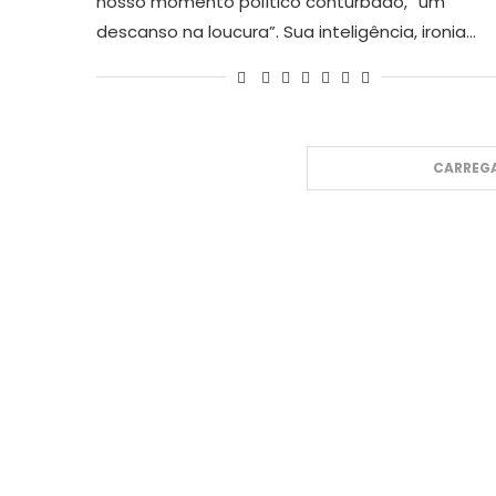
nosso momento político conturbado, “um
descanso na loucura”. Sua inteligência, ironia…
CARREGA