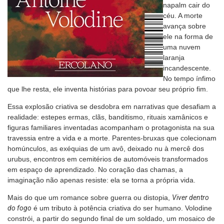
napalm cair do
céu. A morte
avança sobre
ele na forma de
uma nuvem
laranja
incandescente.
No tempo ínfimo
que lhe resta, ele inventa histórias para povoar seu próprio fim.
Essa explosão criativa se desdobra em narrativas que desafiam a
realidade: estepes ermas, clãs, banditismo, rituais xamânicos e
figuras familiares inventadas acompanham o protagonista na sua
travessia entre a vida e a morte. Parentes-bruxas que colecionam
homúnculos, as exéquias de um avô, deixado nu à mercê dos
urubus, encontros em cemitérios de automóveis transformados
em espaço de aprendizado. No coração das chamas, a
imaginação não apenas resiste: ela se torna a própria vida.
Mais do que um romance sobre guerra ou distopia,
Viver dentro
do fogo
é um tributo à potência criativa do ser humano. Volodine
constrói, a partir do segundo final de um soldado, um mosaico de