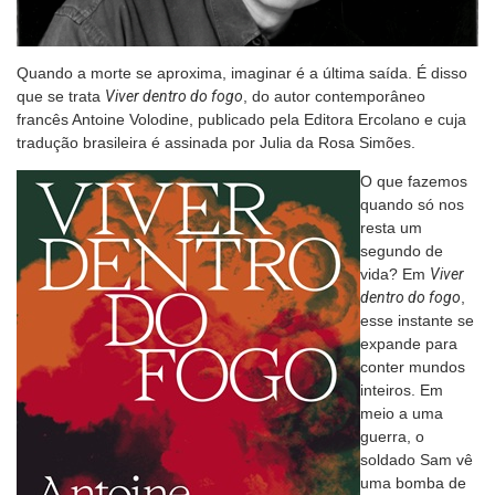
Quando a morte se aproxima, imaginar é a última saída. É disso
que se trata
Viver dentro do fogo
, do autor contemporâneo
francês Antoine Volodine, publicado pela Editora Ercolano e cuja
tradução brasileira é assinada por Julia da Rosa Simões.
O que fazemos
quando só nos
resta um
segundo de
vida? Em
Viver
dentro do fogo
,
esse instante se
expande para
conter mundos
inteiros. Em
meio a uma
guerra, o
soldado Sam vê
uma bomba de