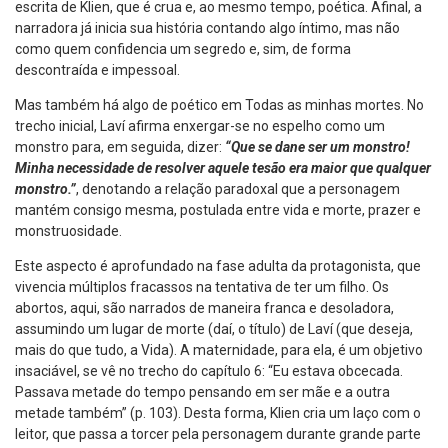
escrita de Klien, que é crua e, ao mesmo tempo, poética. Afinal, a
narradora já inicia sua história contando algo íntimo, mas não
como quem confidencia um segredo e, sim, de forma
descontraída e impessoal.
Mas também há algo de poético em Todas as minhas mortes. No
trecho inicial, Laví afirma enxergar-se no espelho como um
monstro para, em seguida, dizer:
“Que se dane ser um monstro!
Minha necessidade de resolver aquele tesão era maior que qualquer
monstro.”
, denotando a relação paradoxal que a personagem
mantém consigo mesma, postulada entre vida e morte, prazer e
monstruosidade.
Este aspecto é aprofundado na fase adulta da protagonista, que
vivencia múltiplos fracassos na tentativa de ter um filho. Os
abortos, aqui, são narrados de maneira franca e desoladora,
assumindo um lugar de morte (daí, o título) de Laví (que deseja,
mais do que tudo, a Vida). A maternidade, para ela, é um objetivo
insaciável, se vê no trecho do capítulo 6: “Eu estava obcecada.
Passava metade do tempo pensando em ser mãe e a outra
metade também” (p. 103). Desta forma, Klien cria um laço com o
leitor, que passa a torcer pela personagem durante grande parte