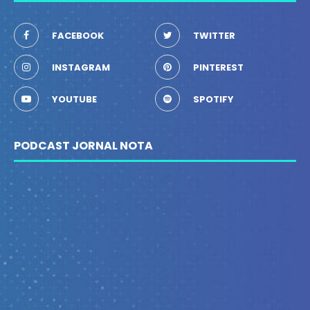
FACEBOOK
TWITTER
INSTAGRAM
PINTEREST
YOUTUBE
SPOTIFY
PODCAST JORNAL NOTA