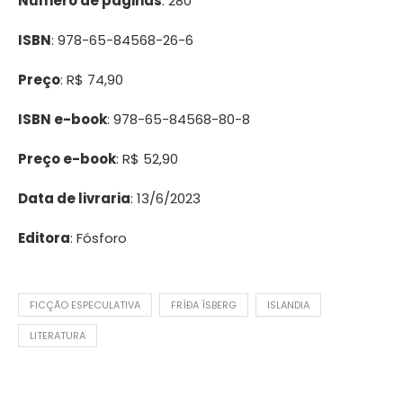
Número de páginas
: 280
ISBN
: 978-65-84568-26-6
Preço
: R$ 74,90
ISBN e-book
: 978-65-84568-80-8
Preço e-book
: R$ 52,90
Data de livraria
: 13/6/2023
Editora
: Fósforo
FICÇÃO ESPECULATIVA
FRÍÐA ÍSBERG
ISLANDIA
LITERATURA