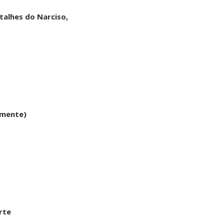
talhes do Narciso,
amente)
rte