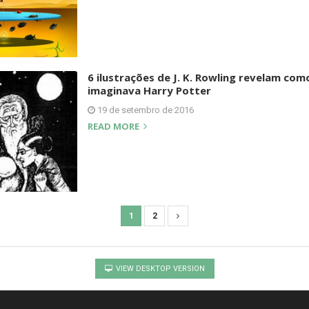
6 ilustrações de J. K. Rowling revelam com
imaginava Harry Potter
19 de setembro de 2016
READ MORE
1
2
VIEW DESKTOP VERSION