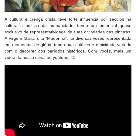
A cultura e crença cristã teve forte influência por séculos na
cultura e política da humanidade, tendo um potencial quase
exclusivo de representatividade de suas divindades nas pinturas.
A Virgem Maria, dita “Madonna”, foi diversas vezes representada
em momentos de glória, tendo sua estética e etnicidade variada
com o decorrer dos períodos históricos. Com vocês, mais um
vídeo do nosso canal no youtube! <3