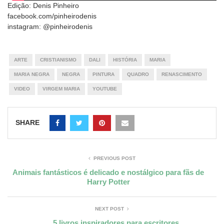
Edição: Denis Pinheiro
facebook.com/pinheirodenis
instagram: @pinheirodenis
ARTE
CRISTIANISMO
DALI
HISTÓRIA
MARIA
MARIA NEGRA
NEGRA
PINTURA
QUADRO
RENASCIMENTO
VIDEO
VIRGEM MARIA
YOUTUBE
SHARE
PREVIOUS POST
Animais fantásticos é delicado e nostálgico para fãs de
Harry Potter
NEXT POST
5 livros inspiradores para escritores