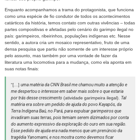
Enquanto acompanhamos a trama do protagonista, que funciona
como uma espécie de fio condutor de todos os acontecimentos
catárticos da história, temos contato com outras vivências – todas
partes compositivas e afetadas pelo cenário do garimpo ilegal no
país: garimpeiros, ribeirinhos, populações indígenas etc. Nesse
sentido, a autora cria um mosaico representativo, fruto de uma
densa pesquisa que partiu não somente de um interesse próprio
pelo assunto, mas também por uma vontade de fazer da
literatura uma locomotiva para a mudança, como ela aponta em
suas notas finais:
“[…]
uma matéria da CNN Brasil me chamou muito a atenção e
me despertou o interesse em saber mais sobre o que estaria
por trás desse crescimento
(atividade garimpeira ilegal).
Tal
matéria era sobre um pedido de ajuda do povo Kayapós, da
Terra Indígena Baú, no Pará, para expulsar garimpeiros que
invadiram suas terras, pois temiam serem dizimados por conta
do aumento expressivo da exploração do ouro em sua região.
Esse pedido de ajuda era nada menos que um prenúncio da
tragédia Yanomami, e nos mostra como devemos ficar