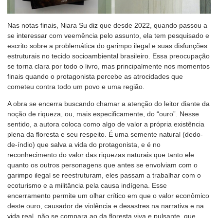
Nas notas finais, Niara Su diz que desde 2022, quando passou a
se interessar com veemência pelo assunto, ela tem pesquisado e
escrito sobre a problemática do garimpo ilegal e suas disfunções
estruturais no tecido socioambiental brasileiro. Essa preocupação
se torna clara por todo o livro, mas principalmente nos momentos
finais quando o protagonista percebe as atrocidades que
cometeu contra todo um povo e uma região.
A obra se encerra buscando chamar a atenção do leitor diante da
noção de riqueza, ou, mais especificamente, do “ouro”. Nesse
sentido, a autora coloca como algo de valor a própria existência
plena da floresta e seu respeito. É uma semente natural (dedo-
de-índio) que salva a vida do protagonista, e é no
reconhecimento do valor das riquezas naturais que tanto ele
quanto os outros personagens que antes se envolviam com o
garimpo ilegal se reestruturam, eles passam a trabalhar com o
ecoturismo e a militância pela causa indígena. Esse
encerramento permite um olhar crítico em que o valor econômico
deste ouro, causador de violência e desastres na narrativa e na
vida real, não se compara ao da floresta viva e pulsante, que