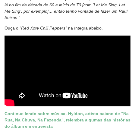
lá no fim da década de 60 e início de 70 [com ‘Let Me Sing, Let
Me Sing’, por exemplo]… então tenho vontade de fazer um Raul
Seixas.”
Ouça o
“Red Xote Chili Peppers”
na íntegra abaixo.
Continue lendo sobre música: Hyldon, artista baiano de “Na
Rua, Na Chuva, Na Fazenda”, relembra algumas das histórias
do álbum em entrevista