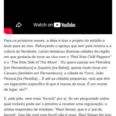
Para os próximos meses, a ideia é tirar o projeto do estúdio e
levar para ao vivo. Reforçando o apreço que tem pela música e a
cultura do Nordeste, Lanari destacou diversas cidades da região
em que gostaria de tocar ao vivo com o
“Red Xote Chilli Peppers”
e o
“The Xote Side of The Moon”
.
“Eu quero passar em Petrolina
[em Pernambuco] e Juazeiro [na Bahia], queria muito tocar em
Caruaru [também em Pernambuco], a cidade do Forró, João
Pessoa [na Paraíba]… E até as cidades pequenas, mas que tem
um lugarzinho específico lá que é massa de tocar. É um monte
de lugar, viu?”
.
E, pelo jeito, vem mais “forrock” por aí. Ao ser perguntado sobre
qual rockeiro pode ser o próximo a receber uma regravação, o
artista respondeu de imediato:
“Raul Seixas, que é o ‘pai do
forrock’. Isso [do rock com forró] não é novo, Raul Seixas fez isso