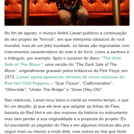
No fim de agosto, o músico André Lanari publicou a continuação
do seu projeto de “forrock”, em que interpreta clássicos do rock
mundial, mas de um jeito inusitado: as faixas são regravadas com
instrumentos característicos do xote e do forró, como a sanfona e
o triângulo, por exemplo. Após o sucesso do disco
“The Xote
Side of The Moon”
, uma versão do
“The Dark Side of The
Moon”
, originalmente gravado pelos britânicos do Pink Floyd, em
1973,
Lanari agora apresenta versões de cinco músicas do
Red Hot Chili Peppers
–
“Scar Tissue”
,
“Californication”
,
“Otherside”
,
“Under The Bridge”
e
“Snow (Hey Oh)”
.
Nas releituras, Lanari toca baixo e canta ao mesmo tempo, o que
foi um desafio, já que ele teve que adaptar as linhas de Flea,
baixista do Red Hot e um dos maiores da história no instrumento,
mas sem perder a sua originalidade e a proposta do projeto.
“Eu
fui escutando as pegadas do Flea e em algumas músicas deu pra
seguir mais ou menos a onda dele, mas outras eu tive que fazer