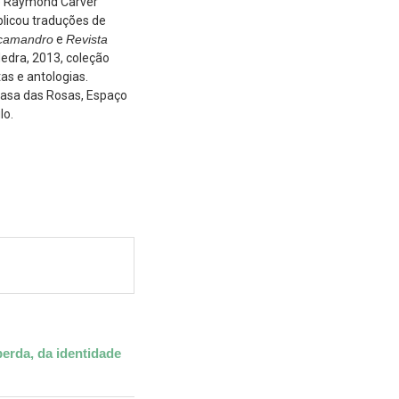
e Raymond Carver
ublicou traduções de
camandro
e
Revista
edra, 2013, coleção
as e antologias.
 Casa das Rosas, Espaço
lo.
perda, da identidade