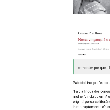
combate/ por que a lu
Patrícia Lino, professor
“Falo a língua dos conq
mulher”, incluído em
A n
original percurso literár
ininterruptamente cínic