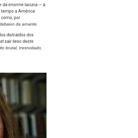
e da enorme lacuna — a
to tempo a América
o como, por
 debaixo da amante
.
os distraídos dos
el sair ileso deste
ito brutal, tresnoitado,