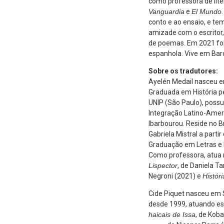
como professora de lite
Vanguardia
e
El Mundo
conto e ao ensaio, e te
amizade com o escritor
de poemas. Em 2021 foi 
espanhola. Vive em Bar
Sobre os tradutores:
Ayelén Medail nasceu em
Graduada em História pe
UNIP (São Paulo), poss
Integração Latino-Ameri
Ibarbourou. Reside no B
Gabriela Mistral a parti
Graduação em Letras e 
Como professora, atua n
Lispector
, de Daniela T
Negroni (2021) e
Históri
Cide Piquet nasceu em S
desde 1999, atuando esp
haicais de Issa
, de Koba