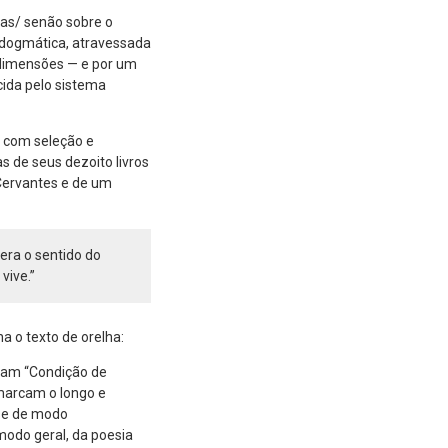
sas/ senão sobre o
 dogmática, atravessada
 dimensões — e por um
cida pelo sistema
, com seleção e
 de seus dezoito livros
 Cervantes e de um
 era o sentido do
vive.”
na o texto de orelha:
rram “Condição de
marcam o longo e
se de modo
 modo geral, da poesia