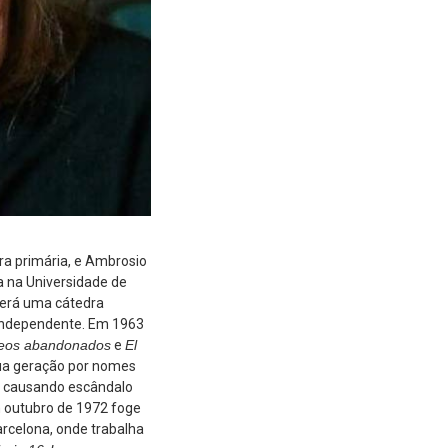
ora primária, e Ambrosio
a na Universidade de
terá uma cátedra
a independente. Em 1963
eos abandonados
e
El
sua geração por nomes
, causando escândalo
m outubro de 1972 foge
arcelona, onde trabalha