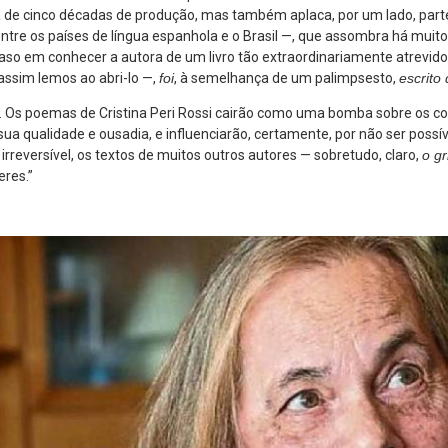
de cinco décadas de produção, mas também aplaca, por um lado, part
ntre os países de língua espanhola e o Brasil —, que assombra há mui
atraso em conhecer a autora de um livro tão extraordinariamente atrevid
assim lemos ao abri-lo —,
foi
, à semelhança de um palimpsesto,
escrito
 Os poemas de Cristina Peri Rossi cairão como uma bomba sobre os col
a sua qualidade e ousadia, e influenciarão, certamente, por não ser possív
irreversível, os textos de muitos outros autores — sobretudo, claro,
o gr
res.”