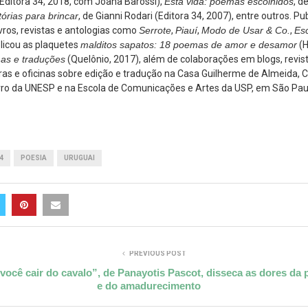
(Editora 34, 2018, com Joana Barossi),
Esta vida: poemas escolhidos
, d
tórias para brincar
, de Gianni Rodari (Editora 34, 2007), entre outros. P
ros, revistas e antologias como
Serrote
,
Piauí
,
Modo de Usar & Co.
,
Es
blicou as plaquetes
malditos sapatos: 18 poemas de amor e desamor
(H
as e traduções
(Quelônio, 2017), além de colaborações em blogs, revist
tras e oficinas sobre edição e tradução na Casa Guilherme de Almeida,
ivro da UNESP e na Escola de Comunicações e Artes da USP, em São Pau
4
POESIA
URUGUAI
PREVIOUS POST
ocê cair do cavalo”, de Panayotis Pascot, disseca as dores da 
e do amadurecimento