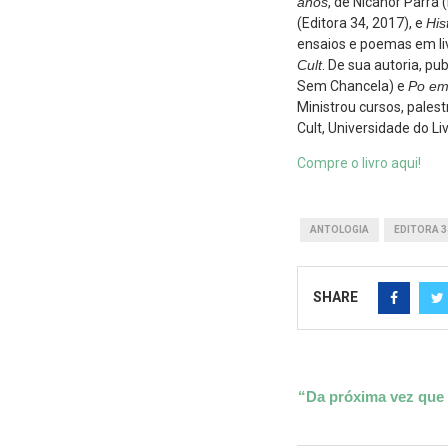
anos
, de Nicanor Parra 
(Editora 34, 2017), e
His
ensaios e poemas em liv
Cult
. De sua autoria, pu
Sem Chancela) e
Po em
Ministrou cursos, pales
Cult, Universidade do L
Compre o livro aqui!
ANTOLOGIA
EDITORA 3
SHARE
“Da próxima vez que v