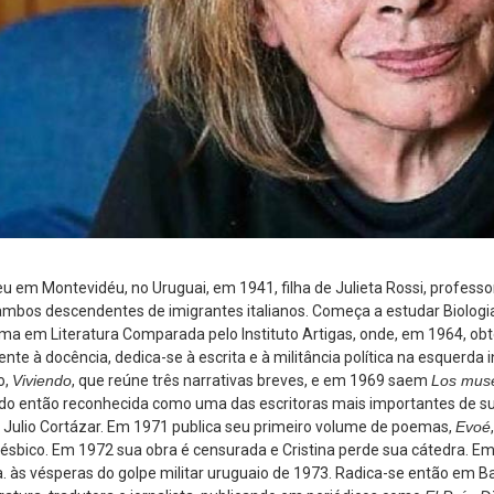
ceu em Montevidéu, no Uruguai, em 1941, filha de Julieta Rossi, profess
l, ambos descendentes de imigrantes italianos. Começa a estudar Biologi
ma em Literatura Comparada pelo Instituto Artigas, onde, em 1964, ob
mente à docência, dedica-se à escrita e à militância política na esquerd
o,
Viviendo
, que reúne três narrativas breves, e em 1969 saem
Los mus
ndo então reconhecida como uma das escritoras mais importantes de 
 Julio Cortázar. Em 1971 publica seu primeiro volume de poemas,
Evoé
 lésbico. Em 1972 sua obra é censurada e Cristina perde sua cátedra. E
. às vésperas do golpe militar uruguaio de 1973. Radica-se então em B