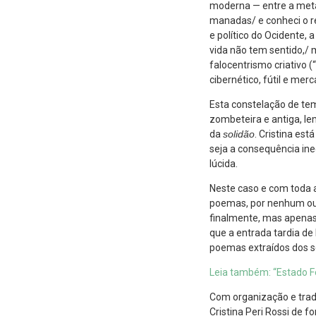
moderna — entre a metal
manadas/ e conheci o rep
e político do Ocidente, a
vida não tem sentido,/ 
falocentrismo criativo 
cibernético, fútil e merca
Esta constelação de tem
zombeteira e antiga, le
da
solidão
. Cristina est
seja a consequência in
lúcida.
Neste caso e com toda a
poemas, por nenhum out
finalmente, mas apenas
que a entrada tardia de
poemas extraídos dos s
Leia também: “Estado Fe
Com organização e trad
Cristina Peri Rossi de 