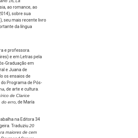
ario 16
,
La
sia, ao romance, ao
2014), sobre sua
, seu mais recente livro
rtante da língua
ra e professora.
ires) e em Letras pela
 Pós-Graduação em
ral e Juana de
do os ensaios de
, do Programa de Pós-
na
, de arte e cultura.
írico de Clarice
e do erro
, de María
rabalha na Editora 34
geira. Traduziu
20
ra maiores de cem