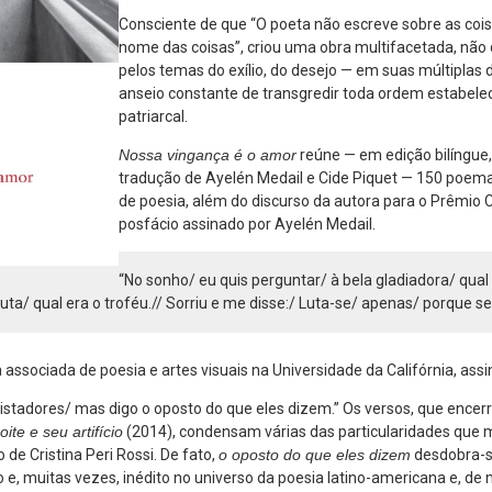
Consciente de que “O poeta não escreve sobre as coi
nome das coisas”, criou uma obra multifacetada, não
pelos temas do exílio, do desejo — em suas múltiplas
anseio constante de transgredir toda ordem estabele
patriarcal.
Nossa vingança é o amor
reúne — em edição bilíngue
tradução de Ayelén Medail e Cide Piquet — 150 poemas
de poesia, além do discurso da autora para o Prêmio
posfácio assinado por Ayelén Medail.
“No sonho/ eu quis perguntar/ à bela gladiadora/ qual
ta/ qual era o troféu.// Sorriu e me disse:/ Luta-se/ apenas/ porque se 
a associada de poesia e artes visuais na Universidade da Califórnia, assi
uistadores/ mas digo o oposto do que eles dizem.” Os versos, que ence
oite e seu artifício
(2014), condensam várias das particularidades que 
io de Cristina Peri Rossi. De fato,
o oposto do que eles dizem
desdobra-
o e, muitas vezes, inédito no universo da poesia latino-americana e, de