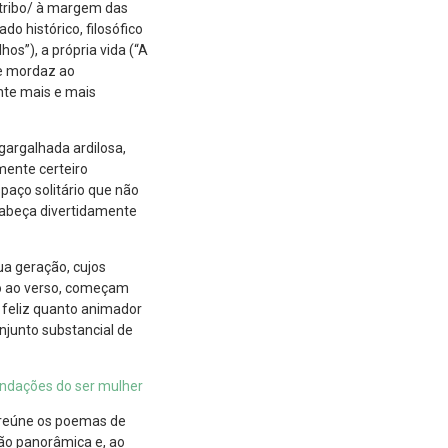
 tribo/ à margem das
do histórico, filosófico
hos”), a própria vida (“A
 e mordaz ao
ente mais e mais
gargalhada ardilosa,
mente certeiro
spaço solitário que não
cabeça divertidamente
ua geração, cujos
to ao verso, começam
 feliz quanto animador
njunto substancial de
undações do ser mulher
reúne os poemas de
são panorâmica e, ao