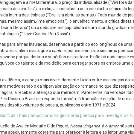
inguagem e a metaliteratura, o preço da individualidade (“Vivi fora da
údio dos chefes”), o exílio, a iconoclastia ou o esculacho irônico do lega
 vida íntima das lésbicas (“Orai: ela abriu as pernas./ Todo mundo de joel
mas, mesmo assim,/ me emociona”), o envelhecimento, a crítica direta
(“Teoria literária”) ou o deboche anticapitalista de um mundo gradualm
ntológico (“I love Cristina Peri Rossi”).
as para almas insuladas, desenhada a partir do eco longínquo de uma 
mbra-nos, além disso, que o
canto
é, por excelência, o sinônimo poetica
á sozinha porque declina o supérfluo e o rasteiro. E não há nada nesse e
equívoca do talento e da maldição para carregar sobre os ombros uma 
 evidência, a cabeça mais divertidamente lúcida entre as cabeças da s
ro motivo senão o da hipervalorização do romance no que diz respei
 agora, a receber a atenção que merecem. Parece-me, na verdade, tão
 Peri Rossi no Brasil corresponda também à tradução e edição de um co
eus dezoito volumes de poesia, publicados entre 1971 e 2024.
bril”, de Thaís Campolina: uma geomorfia poética para investigar as f
ução de Ayelén Medail e Cide Piquet,
Nossa vingança é o amor
não só 
forma absolutamente coerente para oferecer à leitora e ao leitor uma vi