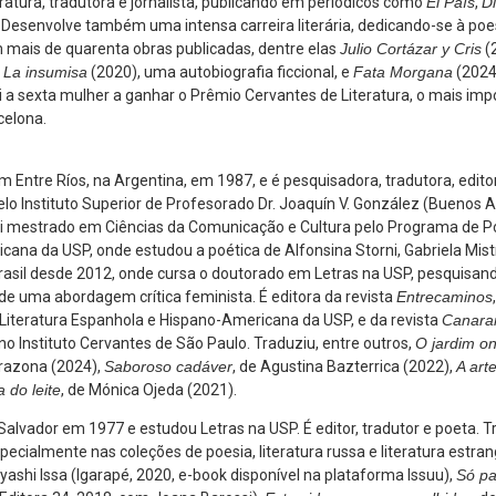
ratura, tradutora e jornalista, publicando em periódicos como
El País
,
Di
. Desenvolve também uma intensa carreira literária, dedicando-se à poe
m mais de quarenta obras publicadas, dentre elas
Julio Cortázar y Cris
(
,
La insumisa
(2020), uma autobiografia ficcional, e
Fata Morgana
(2024)
a sexta mulher a ganhar o Prêmio Cervantes de Literatura, o mais impo
celona.
 Entre Ríos, na Argentina, em 1987, e é pesquisadora, tradutora, edito
lo Instituto Superior de Profesorado Dr. Joaquín V. González (Buenos A
ui mestrado em Ciências da Comunicação e Cultura pelo Programa de
cana da USP, onde estudou a poética de Alfonsina Storni, Gabriela Mist
rasil desde 2012, onde cursa o doutorado em Letras na USP, pesquisan
r de uma abordagem crítica feminista. É editora da revista
Entrecaminos
Literatura Espanhola e Hispano-Americana da USP, e da revista
Canara
o Instituto Cervantes de São Paulo. Traduziu, entre outros,
O jardim on
arazona (2024),
Saboroso cadáver
, de Agustina Bazterrica (2022),
A art
a do leite
, de Mónica Ojeda (2021).
alvador em 1977 e estudou Letras na USP. É editor, tradutor e poeta. T
ecialmente nas coleções de poesia, literatura russa e literatura estran
yashi Issa (Igarapé, 2020, e-book disponível na plataforma Issuu),
Só pa