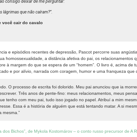
ão consigo deixar de me perguntar:
s lágrimas que não caíram?”.
 você cair do cavalo
cia e episódios recentes de depressão, Pascot percorre suas angústia
sua homossexualidade, a distância afetiva do pai, os relacionamentos
pre à margem do que se espera de um “homem”. O livro é, acima de 
icado e por alívio, narrada com coragem, humor e uma franqueza que d
do. O processo de escrita foi dolorido. Meu pai anunciou que ia morr
escrever. Três anos de pente-fino: meus relacionamentos, meus pens
que tenho com meu pai, tudo isso jogado no papel. Atribuí a mim mesm
resse. Essa é a história de alguém que está tentando matar. A si mes
na mesma.”
a dos Bichos”, de Mykola Kostomárov – o conto russo precursor de A 