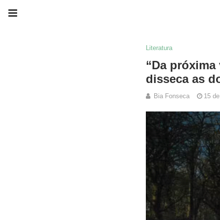
Literatura
“Da próxima 
disseca as d
Bia Fonseca
15 de