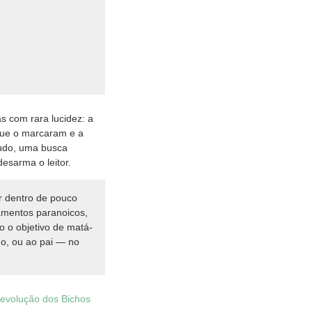
s com rara lucidez: a
 que o marcaram e a
tudo, uma busca
esarma o leitor.
er dentro de pouco
amentos paranoicos,
o o objetivo de matá-
mo, ou ao pai — no
Revolução dos Bichos