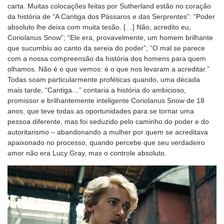
carta. Muitas colocações feitas por Sutherland estão no coração
da história de “A Cantiga dos Pássaros e das Serprentes”: “Poder
absoluto lhe deixa com muita tesão. […] Não, acredito eu,
Coriolanus Snow”; “Ele era, provavelmente, um homem brilhante
que sucumbiu ao canto da sereia do poder”; “O mal se parece
com a nossa compreensão da história dos homens para quem
olhamos. Não é o que vemos: é o que nos levaram a acreditar.”
Todas soam particularmente proféticas quando, uma década
mais tarde, “Cantiga…” contaria a história do ambicioso,
promissor e brilhantemente inteligente Coriolanus Snow de 18
anos, que teve todas as oportunidades para se tornar uma
pessoa diferente, mas foi seduzido pelo caminho do poder e do
autoritarismo – abandonando a mulher por quem se acreditava
apaixonado no processo, quando percebe que seu verdadeiro
amor não era Lucy Gray, mas o controle absoluto.