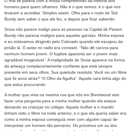
O mal se parece com a nossa compreensão da história dos
homens para quem olhamos. Não é o que vemos: é o que nos
levaram a acreditar. Simples assim. Olhe para o rosto de Ted
Bundy sem saber o que ele fez, e depois que ficar sabendo.
Snow não parece malign para as pessoas na Capital de Panem.
Bundy não parecia maligno para aquelas garotas. Minha esposa
e eu estávamos dirigindo pelo Colorado quando ele escapou da
prisão lá. O aviso no radio era constant. “Não dê carona para
nenhum homem jovem. O fugitive aparenta ser o jovem mais
agradável imaginável.” A malignidade de Snow aparece na forma
da ameaça complacentemente confiante que está sempre
presente em seus olhos. Sua quietude resoluta. Você viu um filme
que fiz anos atrás? “O Olho da Agulha”. Aquele cara tinha algo do
que estou procurando.
A mulher que vivia na mesma rua que nós em Brentwood veio
fazer uma pergunta para a minha mulher quando ela estava
deixando as crianças no colégio. Aquela mulher e o marido
tinham visto o filme na noite anterior, e o que ela queria saber era
como a minha esposa conseguia viver com alguém capaz de
interpretar um homem tão perverso. Os próximos um ou dos