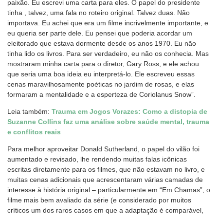
paixão. Eu escrevi uma carta para eles. O papel do presidente
tinha , talvez, uma fala no roteiro original. Talvez duas. Não
importava. Eu achei que era um filme incrivelmente importante, e
eu queria ser parte dele. Eu pensei que poderia acordar um
eleitorado que estava dormente desde os anos 1970. Eu não
tinha lido os livros. Para ser verdadeiro, eu não os conhecia. Mas
mostraram minha carta para o diretor, Gary Ross, e ele achou
que seria uma boa ideia eu interpretá-lo. Ele escreveu essas
cenas maravilhosamente poéticas no jardim de rosas, e elas
formaram a mentalidade e a esperteza de Coriolanus Snow”.
Leia também:
Trauma em Jogos Vorazes: Como a distopia de
Suzanne Collins faz uma análise sobre saúde mental, trauma
e conflitos reais
Para melhor aproveitar Donald Sutherland, o papel do vilão foi
aumentado e revisado, lhe rendendo muitas falas icônicas
escritas diretamente para os filmes, que não estavam no livro, e
muitas cenas adicionais que acrescentaram várias camadas de
interesse à história original – particularmente em “Em Chamas”, o
filme mais bem avaliado da série (e considerado por muitos
críticos um dos raros casos em que a adaptação é comparável,