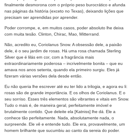
finalmente desmorona com o próprio peso burocrático e afunda
nas páginas da história (exceto no Texas), deixando lições que
precisam ser aprendidas por aprender.
Poder corrompe, e, em muitos casos, poder absoluto lhe deixa
com muita tesão. Clinton, Chirac, Mao, Mitterrand.
Não, acredito eu, Coriolanus Snow. A obsessão dele, a paixão
dele, é o seu jardim de rosas. Há uma rosa chamada Sterling
Silver que é lilás em cor, com a fragrância mais
extraordinariamente poderosa – incrivelmente bonita – que eu
amava nos anos setenta, quando ela primeiro surgiu. Eles já
fizeram várias versões dela desde então.
Eu não queria lhe escrever até eu ter lido a trilogia, e agora eu li:
rosas são de grande importância. E os olhos de Coriolanus. E o
seu sorriso. Esses três elementos são vibrantes e vitais em Snow.
Tudo o mais é, de maneira geral, perfeitamente imóvel e
brutalmente contido. Que deleite ela [Katniss] lhe dá. Ele a
conhece tão perfeitamente. Nada, absolutamente nada, o
surpreende. Ele vê e entende tudo. Ele era, provavelmente, um
homem brilhante que sucumbiu ao canto da sereia do poder.