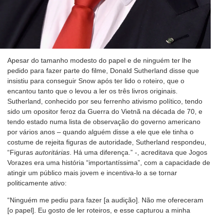
Apesar do tamanho modesto do papel e de ninguém ter lhe
pedido para fazer parte do filme, Donald Sutherland disse que
insistiu para conseguir Snow após ter lido o roteiro, que o
encantou tanto que o levou a ler os três livros originais.
Sutherland, conhecido por seu ferrenho ativismo político, tendo
sido um opositor feroz da Guerra do Vietnã na década de 70, e
tendo estado numa lista de observação do governo americano
por vários anos – quando alguém disse a ele que ele tinha o
costume de rejeita figuras de autoridade, Sutherland respondeu,
“Figuras
autoritárias
. Há uma diferença.” -, acreditava que Jogos
Vorazes era uma história “importantíssima”, com a capacidade de
atingir um público mais jovem e incentiva-lo a se tornar
politicamente ativo:
“Ninguém me pediu para fazer [a audição]. Não me ofereceram
[o papel]. Eu gosto de ler roteiros, e esse capturou a minha