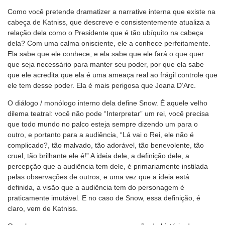
Como você pretende dramatizer a narrative interna que existe na
cabeça de Katniss, que descreve e consistentemente atualiza a
relação dela como o Presidente que é tão ubíquito na cabeça
dela? Com uma calma onisciente, ele a conhece perfeitamente.
Ela sabe que ele conhece, e ela sabe que ele fará o que quer
que seja necessário para manter seu poder, por que ela sabe
que ele acredita que ela é uma ameaça real ao frágil controle que
ele tem desse poder. Ela é mais perigosa que Joana D’Arc.
O diálogo / monólogo interno dela define Snow. É aquele velho
dilema teatral: você não pode “Interpretar” um rei, você precisa
que todo mundo no palco esteja sempre dizendo um para o
outro, e portanto para a audiência, “Lá vai o Rei, ele não é
complicado?, tão malvado, tão adorável, tão benevolente, tão
cruel, tão brilhante ele é!” A ideia dele, a definição dele, a
percepção que a audiência tem dele, é primariamente instilada
pelas observações de outros, e uma vez que a ideia está
definida, a visão que a audiência tem do personagem é
praticamente imutável. E no caso de Snow, essa definição, é
claro, vem de Katniss.