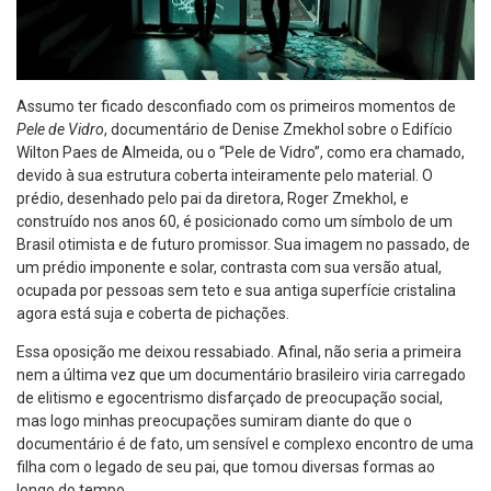
Assumo ter ficado desconfiado com os primeiros momentos de
Pele de Vidro
, documentário de Denise Zmekhol sobre o Edifício
Wilton Paes de Almeida, ou o “Pele de Vidro”, como era chamado,
devido à sua estrutura coberta inteiramente pelo material. O
prédio, desenhado pelo pai da diretora, Roger Zmekhol, e
construído nos anos 60, é posicionado como um símbolo de um
Brasil otimista e de futuro promissor. Sua imagem no passado, de
um prédio imponente e solar, contrasta com sua versão atual,
ocupada por pessoas sem teto e sua antiga superfície cristalina
agora está suja e coberta de pichações.
Essa oposição me deixou ressabiado. Afinal, não seria a primeira
nem a última vez que um documentário brasileiro viria carregado
de elitismo e egocentrismo disfarçado de preocupação social,
mas logo minhas preocupações sumiram diante do que o
documentário é de fato, um sensível e complexo encontro de uma
filha com o legado de seu pai, que tomou diversas formas ao
longo do tempo.