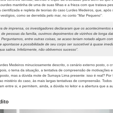
Lourdes mantinha de uma de suas filhas e a frieza com que tratava pes
va cientifizada e repleta de teorias do caso Lurdes Medeiros, que, após
vestígios, como se derretida pelo mar, no conto
“Mar Pequeno”:
va de imprensa, os investigadores declararam que os acontecimentos
de pessoas da família, ouvimos depoimentos de vizinhos de longa dat
. Perguntamos, entre outras coisas, se acaso teriam notado algum c
ue apontasse a possibilidade de seu corpo ser suscetível à quase imedi
ua salina. Infelizmente, não obtivemos sucesso”.
urdes Medeiros minuciosamente descrito, o cenário externo posto, o c
is, o tema da situação, a tentativa de compreensão de motivações e 
xposto, mas a dúvida mote de Sumaya Lima presente: isso é real? Por f
ao mistério do caso, às mais largas tentativas de compreensão. Todos 
am entre si, e permitem, ainda, a dúvida no leitor e a abertura que a a
dito