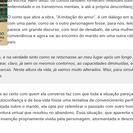
da escrita. Além disso, os contos também fornecem reflexões sobre
enfermidade e os transtornos mentais, e até a própria desconfia
O conto que abre a obra, “A imitação do amor”, é um diálogo em 
com uma parte, como se o outro personagem fosse, para nós, leito
parece um grande discurso, com teor de desabafo, de uma mulhe
conveniência e agora vai ao encontro do marido em uma outra cid
país.
o, e na verdade sinto como se retornasse ao meu lugar após um
longo
ear, claro, já sem os mesmos contornos, as capacidades diminuídas, e
cas. Nesta altura da vida, já vamos muito alterados. Mas, para simul
s.
s ao certo com quem ela conversa faz com que toda a situação pareça 
autoconfiança e de boa-vida fosse uma tentativa de convencimento pe
untada sobre o marido, ela opta por relembrar o passado com outro ho
ntura virtual que resultou no abandono. Essa situação, que aparenta s
invenção propriamente vivida pela personagem, atormentada e descr