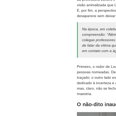
visão animalizada que 
E, por fim, a perspecti
desaparece sem deixar 
Na época, em coleti
compreensão: “Além 
colegas professores
de falar da vítima q
em contato com a ág
Primeiro, o redor de Lo
pessoas nomeadas. Depo
traçado; o outro lado e
dedicado à incerteza e 
mas, claro, não se fech
maestria.
O não-dito inau