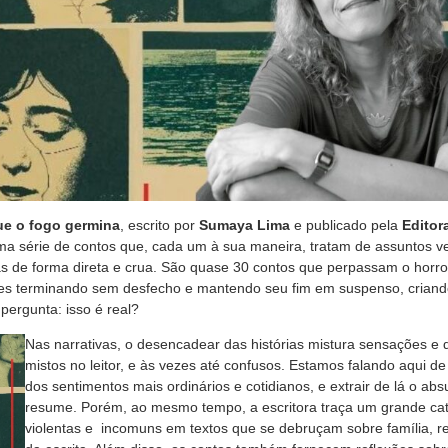
e o fogo germina
, escrito por
Sumaya Lima
e publicado pela
Editor
a série de contos que, cada um à sua maneira, tratam de assuntos vela
s de forma direta e crua. São quase 30 contos que perpassam o horro
les terminando sem desfecho e mantendo seu fim em suspenso, crian
 pergunta: isso é real?
Nas narrativas, o desencadear das histórias mistura sensações e 
mistos no leitor, e às vezes até confusos. Estamos falando aqui d
dos sentimentos mais ordinários e cotidianos, e extrair de lá o ab
resume. Porém, ao mesmo tempo, a escritora traça um grande cat
violentas e incomuns em textos que se debruçam sobre família, r