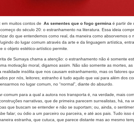
z em muitos contos de
As sementes que o fogo germina
é partir de
 no começo do século 20: o estranhamento na literatura. Essa ideia com
iarizar do que entendemos como real, da maneira como absorvemos o
fugindo do lugar comum através da arte e da linguagem artística, ent
 o objeto estético-artístico permite.
crita de Sumaya chama a atenção: o estranhamento não é somente esté
ma motivação moral, digamos assim. Não são somente as mortes, as v
 realidade insólita que nos causam estranhamento, mas os fatores qu
dos por nós, leitores; estranho é tudo aquilo que vai para além dos co
pensarmos no lugar comum, no “normal”, diante do absurdo.
ar-comum para a qual a autora nos transporta é, na verdade, mais co
onstruções narrativas, que de primeira parecem surrealistas, há, na 
oas que buscam se entender e não se suportam; ou, ainda, o sentime
e falar; ou ódio a um parceiro ou parceira, e até aos pais. Tudo isso
 maneira estranha, que cutuca, que parece distante mas ao mesmo te