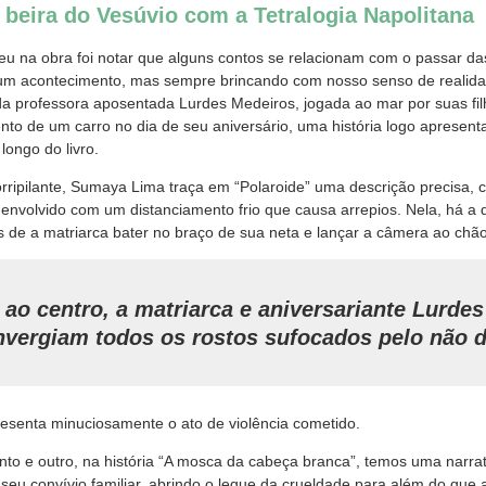
beira do Vesúvio com a Tetralogia Napolitana
u na obra foi notar que alguns contos se relacionam com o passar d
um acontecimento, mas sempre brincando com nosso senso de realidad
da professora aposentada Lurdes Medeiros, jogada ao mar por suas fil
o de um carro no dia de seu aniversário, uma história logo apresen
ongo do livro.
horripilante, Sumaya Lima traça em “Polaroide” uma descrição precisa,
envolvido com um distanciamento frio que causa arrepios. Nela, há a d
s de a matriarca bater no braço de sua neta e lançar a câmera ao chão
e ao centro, a matriarca e aniversariante Lurde
vergiam todos os rostos sufocados pelo não d
resenta minuciosamente o ato de violência cometido.
nto e outro, na história “A mosca da cabeça branca”, temos uma narra
seu convívio familiar, abrindo o leque da crueldade para além do que a