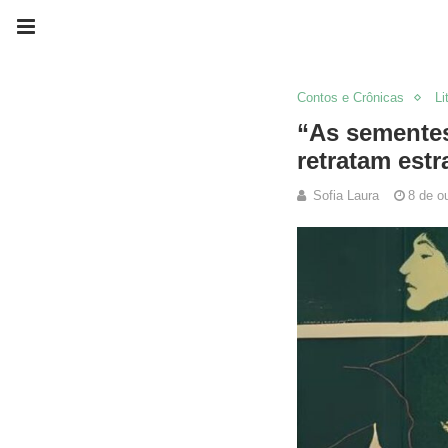
Contos e Crônicas
Li
“As sementes
retratam est
Sofia Laura
8 de o