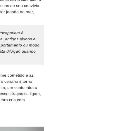
soas de seu convívio.
 ser jogada no mar,
 escapavam à
a, antigos alunos e
omportamento ou modo
ata diluição quando
rime cometido e as
o cenário interno
im, um conto inteiro
esses traços se ligam,
utora cria com