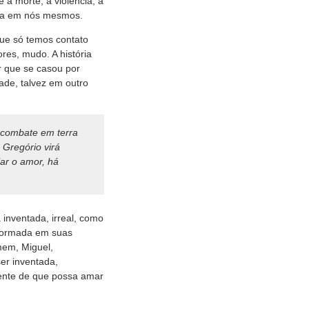
 a morte, a violência, a
nça em nós mesmos.
que só temos contato
res, mudo. A história
r que se casou por
ade, talvez em outro
 combate em terra
 Gregório virá
ar o amor, há
inventada, irreal, como
rformada em suas
mem, Miguel,
er inventada,
ente de que possa amar