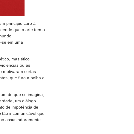
 um princípio caro à
preende que a arte tem o
 mundo.
ra-se em uma
tico, mas ético
iolências ou as
e motivaram certas
ntos, que fura a bolha e
mum do que se imagina,
verdade, um diálogo
nto de impotência de
 é tão incomunicável que
mpo assustadoramente