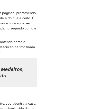
as páginas, promovendo
e e do que é certo. É
has e nora após ser
tada no segundo conto e
 contendo nome e
escrição da foto tirada
.
s Medeiros,
ito.
tiva que adentra a casa
ntes havia sido dito: a