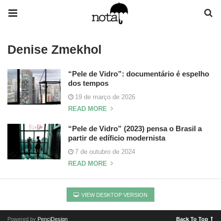
Denise Zmekhol
“Pele de Vidro”: documentário é espelho
dos tempos
19 de março de 2026
READ MORE
“Pele de Vidro” (2023) pensa o Brasil a
partir de edíficio modernista
7 de outubro de 2024
READ MORE
VIEW DESKTOP VERSION
Powered by
PenciDesign
Back To Top