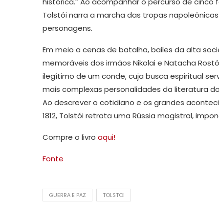
histórica.” Ao acompanhar o percurso de cinco fa
Tolstói narra a marcha das tropas napoleônicas
personagens.
Em meio a cenas de batalha, bailes da alta soc
memoráveis dos irmãos Nikolai e Natacha Rostóv, 
ilegítimo de um conde, cuja busca espiritual s
mais complexas personalidades da literatura do 
Ao descrever o cotidiano e os grandes aconte
1812, Tolstói retrata uma Rússia magistral, im
Compre o livro
aqui!
Fonte
GUERRA E PAZ
TOLSTOI