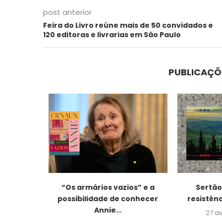
post anterior
Feira do Livro reúne mais de 50 convidados e
120 editoras e livrarias em São Paulo
PUBLICAÇÕ
uzes e
“Os armários vazios” e a
Sertão,
osta,...
possibilidade de conhecer
resistênc
Annie...
026
27 d