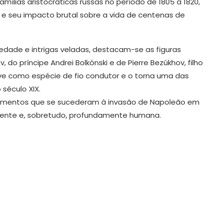
mílias aristocráticas russas no período de 1805 a 1820,
 e seu impacto brutal sobre a vida de centenas de
iedade e intrigas veladas, destacam-se as figuras
do príncipe Andrei Bolkónski e de Pierre Bezúkhov, filho
erve como espécie de fio condutor e o torna uma das
século XIX.
cimentos que se sucederam à invasão de Napoleão em
ponente e, sobretudo, profundamente humana.