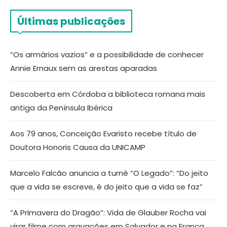
Últimas publicações
“Os armários vazios” e a possibilidade de conhecer
Annie Ernaux sem as arestas aparadas
Descoberta em Córdoba a biblioteca romana mais
antiga da Península Ibérica
Aos 79 anos, Conceição Evaristo recebe título de
Doutora Honoris Causa da UNICAMP
Marcelo Falcão anuncia a turnê “O Legado”: “Do jeito
que a vida se escreve, é do jeito que a vida se faz”
“A Primavera do Dragão”: Vida de Glauber Rocha vai
virar filme com gravações em Salvador e na França