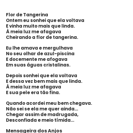
Flor de Tangerina
Ontem eu sonhei que ela voltava
E vinha muito mais que linda.
À meia luz me afagava
Cheirando a flor de tangerina.
Eu lhe amava e mergulhava
No seu olhar de azul-piscina
E docemente me afogava
Em suas águas cristalinas.
Depois sonhei que ela voltava
E dessa vez bem mais que linda.
À meia luz me afagava
E sua pele era tão fina.
Quando acordei meu bem chegava.
Não sei se ela me quer ainda…
Chegar assim de madrugada,
Desconfiada e meio tímida…
Mensageira dos Anjos