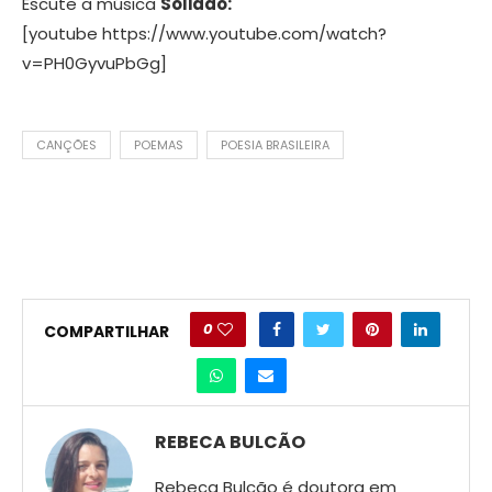
Escute a música
Solidão:
[youtube https://www.youtube.com/watch?
v=PH0GyvuPbGg]
CANÇÕES
POEMAS
POESIA BRASILEIRA
0
COMPARTILHAR
REBECA BULCÃO
Rebeca Bulcão é doutora em