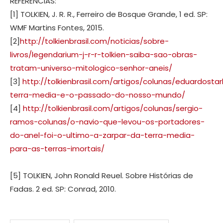
REFERÊNCIAS:
[1] TOLKIEN, J. R. R., Ferreiro de Bosque Grande, 1 ed. SP:
WMF Martins Fontes, 2015.
[2]
http://tolkienbrasil.com/noticias/sobre-
livros/legendarium-j-r-r-tolkien-saiba-sao-obras-
tratam-universo-mitologico-senhor-aneis/
[3]
http://tolkienbrasil.com/artigos/colunas/eduardostar
terra-media-e-o-passado-do-nosso-mundo/
[4]
http://tolkienbrasil.com/artigos/colunas/sergio-
ramos-colunas/o-navio-que-levou-os-portadores-
do-anel-foi-o-ultimo-a-zarpar-da-terra-media-
para-as-terras-imortais/
[5] TOLKIEN, John Ronald Reuel. Sobre Histórias de
Fadas. 2 ed. SP: Conrad, 2010.