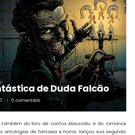
ntástica de Duda Falcão
17
0 comentário
or também do livro de contos
Mausoléu
e do romance
s antologias de fantasia e horror, lançou sua segunda