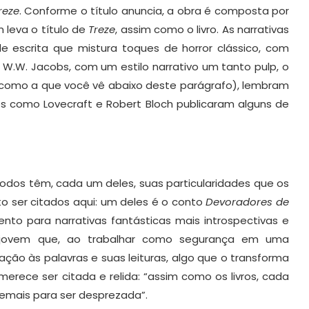
reze
. Conforme o título anuncia, a obra é composta por
 leva o título de
Treze
, assim como o livro. As narrativas
escrita que mistura toques de horror clássico, com
 W.W. Jacobs, com um estilo narrativo um tanto pulp, o
a (como a que você vê abaixo deste parágrafo), lembram
es como Lovecraft e Robert Bloch publicaram alguns de
odos têm, cada um deles, suas particularidades que os
o ser citados aqui: um deles é o conto
Devoradores de
nto para narrativas fantásticas mais introspectivas e
m jovem que, ao trabalhar como segurança em uma
ação às palavras e suas leituras, algo que o transforma
 merece ser citada e relida: “assim como os livros, cada
demais para ser desprezada”.