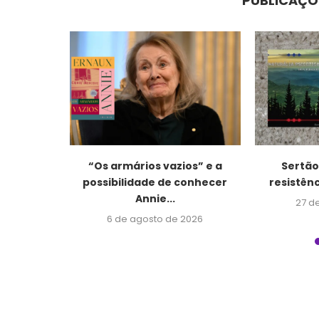
PUBLICAÇÕ
 silício”:
“Os armários vazios” e a
Sertão,
ativa
possibilidade de conhecer
resistênc
de...
Annie...
27 d
2026
6 de agosto de 2026