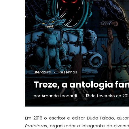
Literatura
Resenhas
Treze, a antologia fa
por
Amanda Leonardi
13 de fevereiro de 20
Em 2016 o escritor e editor Duda Falcão, aut
Protetores,
organizador e integrante de diversa