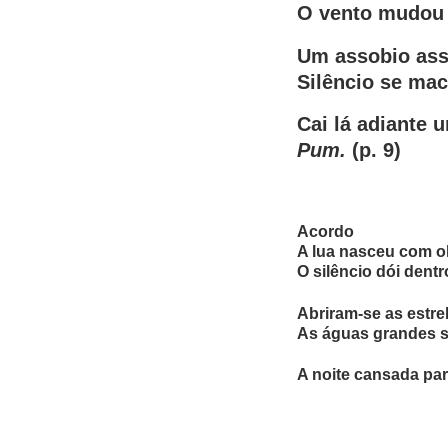
O vento mudou 
Um assobio ass
Silêncio se ma
Cai lá adiante 
Pum.
(p. 9)
Acordo
A lua nasceu com o
O silêncio dói dent
Abriram-se as estre
As águas grandes 
A noite cansada par