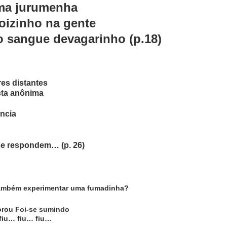
ma jurumenha
oizinho na gente
 sangue devagarinho (p.18)
es distantes
sta anônima
ência
se respondem… (p. 26)
ambém experimentar uma fumadinha?
orou Foi-se sumindo
fiu… fiu… fiu…