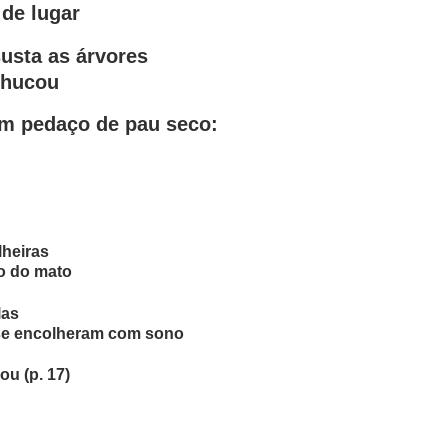
de lugar
usta as árvores
chucou
um pedaço de pau seco:
lheiras
ro do mato
las
se encolheram com sono
ou (p. 17)