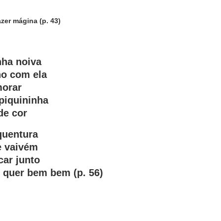
zer mágina (p. 43)
nha noiva
ho com ela
morar
piquininha
de cor
quentura
e vaivém
car junto
 quer bem bem (p. 56)