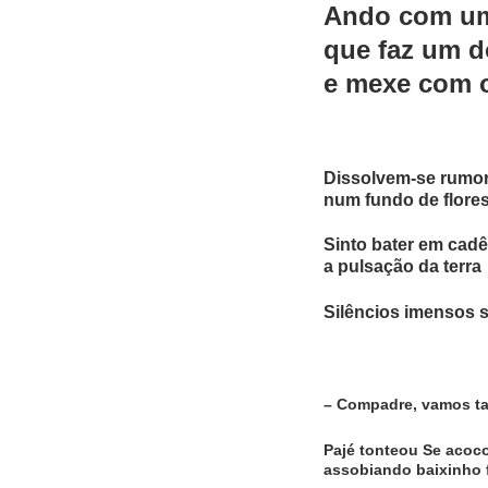
Ando com u
que faz um d
e mexe com o
Dissolvem-se rumor
num fundo de flore
Sinto bater em cad
a pulsação da terra
Silêncios imensos 
– Compadre, vamos t
Pajé tonteou Se acoc
assobiando baixinho 