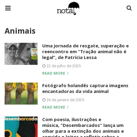
Animais
Uma jornada de resgate, superação e
reencontro em “Tração animal não é
legal”, de Patrícia Lessa
22 de julho de 2025
READ MORE
Fotógrafo holandês captura imagens
encantadoras da vida animal
26 de janeiro de 2025
READ MORE
Com poesia, ilustrações e
música, “Desembarcados” lança um
olhar para a extinção dos animais e
convida o leitor a refletir sobre a