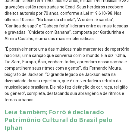
Jackson faleceu em 1982, aos 62 anos, e suas 144 músicas e 282
gravações estão registradas no Ecad. Seus herdeiros recebem
direitos autorais por 70 anos, conforme a Lei nº 9.610/98. Nos
últimos 10 anos, “Na base da chinela”, “A ordem é samba”,
“Cantiga do sapo” e “Cabeça feita” lideram entre as mais tocadas
e gravadas. “Chiclete com Banana”, composta por Gordurinha e
Almira Castilho, é uma das mais emblemáticas.
“É possivelmente uma das músicas mais marcantes do repertório
nacional, uma canção que conversa com o mundo. Ela diz: ‘Olha,
Tio Sam, Europa, Ásia, venham todos, aprendam nosso samba e
compartilhem seus ritmos com a gente’”, diz Fernando Moura,
biógrafo de Jackson. “O grande legado de Jackson está na
diversidade do seu repertório, que é um verdadeiro retrato da
musicalidade brasileira. Ele não fez distinção de cor, raça, religião
ou gênero”, completa, destacando sua abrangência de ritmos e
temas urbanos.
Leia também; Forró é declarado
Patrimônio Cultural do Brasil pelo
Iphan