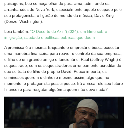
paisagens, Lee começa olhando para cima, admirando os
arranha-céus de Nova York, especialmente aquele ocupado pelo
seu protagonista, o figurão do mundo da música, David King
(Denzel Washington).
Leia também:
“O Deserto de Akin”(2024): um filme sobre
imigração, saudade e políticas públicas que doem
A premissa é a mesma: Enquanto o empresário busca executar
uma manobra financeira para reaver o controle da sua empresa,
o filho de um grande amigo e funcionário, Paul (Jeffrey Wright) é
sequestrado, com os sequestradores erroneamente acreditando
que se trata do filho do próprio David. Pouco importa, os
criminosos querem o dinheiro mesmo assim, algo que, no
momento, o protagonista possui pouco. Irá arriscar ele seu futuro
financeiro para resgatar alguém a quem não deve nada?