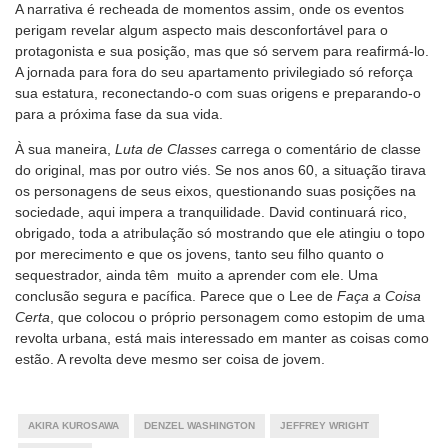
A narrativa é recheada de momentos assim, onde os eventos
perigam revelar algum aspecto mais desconfortável para o
protagonista e sua posição, mas que só servem para reafirmá-lo.
A jornada para fora do seu apartamento privilegiado só reforça
sua estatura, reconectando-o com suas origens e preparando-o
para a próxima fase da sua vida.
À sua maneira,
Luta de Classes
carrega o comentário de classe
do original, mas por outro viés. Se nos anos 60, a situação tirava
os personagens de seus eixos, questionando suas posições na
sociedade, aqui impera a tranquilidade. David continuará rico,
obrigado, toda a atribulação só mostrando que ele atingiu o topo
por merecimento e que os jovens, tanto seu filho quanto o
sequestrador, ainda têm muito a aprender com ele. Uma
conclusão segura e pacífica. Parece que o Lee de
Faça a Coisa
Certa
, que colocou o próprio personagem como estopim de uma
revolta urbana, está mais interessado em manter as coisas como
estão. A revolta deve mesmo ser coisa de jovem.
AKIRA KUROSAWA
DENZEL WASHINGTON
JEFFREY WRIGHT