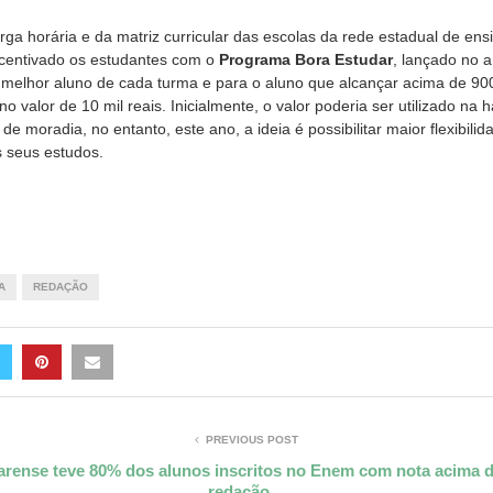
ga horária e da matriz curricular das escolas da rede estadual de ens
centivado os estudantes com o
Programa Bora Estudar
, lançado no 
 melhor aluno de cada turma e para o aluno que alcançar acima de 90
o valor de 10 mil reais. Inicialmente, o valor poderia ser utilizado na 
de moradia, no entanto, este ano, a ideia é possibilitar maior flexibil
s seus estudos.
A
REDAÇÃO
PREVIOUS POST
arense teve 80% dos alunos inscritos no Enem com nota acima 
redação