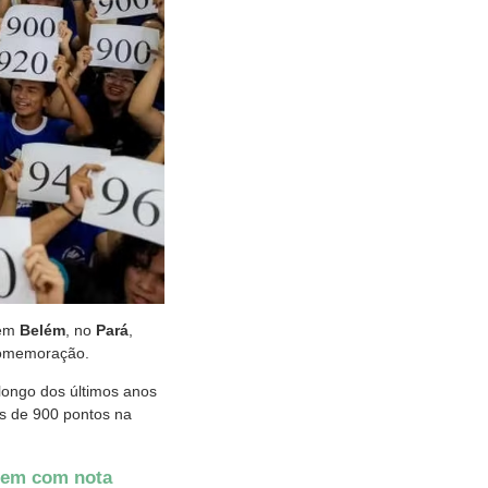
 em
Belém
, no
Pará
,
comemoração.
longo dos últimos anos
s de 900 pontos na
Enem com nota