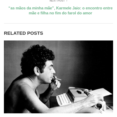
NEXT POST
“as mãos da minha mãe”, Karmele Jaio: o encontro entre
mãe e filha no fim do farol do amor
RELATED POSTS