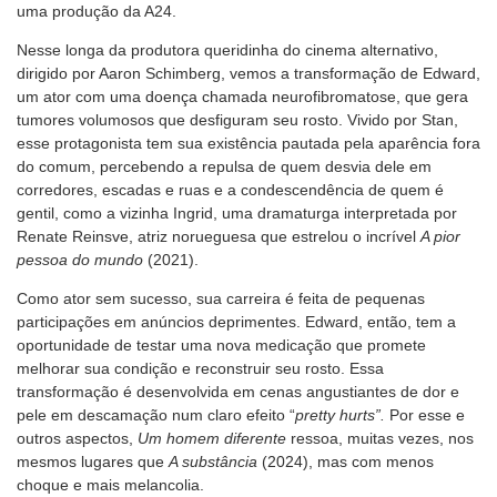
uma produção da A24.
Nesse longa da produtora queridinha do cinema alternativo,
dirigido por Aaron Schimberg, vemos a transformação de Edward,
um ator com uma doença chamada neurofibromatose, que gera
tumores volumosos que desfiguram seu rosto. Vivido por Stan,
esse protagonista tem sua existência pautada pela aparência fora
do comum, percebendo a repulsa de quem desvia dele em
corredores, escadas e ruas e a condescendência de quem é
gentil, como a vizinha Ingrid, uma dramaturga interpretada por
Renate Reinsve, atriz norueguesa que estrelou o incrível
A pior
pessoa do mundo
(2021).
Como ator sem sucesso, sua carreira é feita de pequenas
participações em anúncios deprimentes. Edward, então, tem a
oportunidade de testar uma nova medicação que promete
melhorar sua condição e reconstruir seu rosto. Essa
transformação é desenvolvida em cenas angustiantes de dor e
pele em descamação num claro efeito “
pretty hurts”.
Por esse e
outros aspectos,
Um homem diferente
ressoa, muitas vezes, nos
mesmos lugares que
A substância
(2024), mas com menos
choque e mais melancolia.