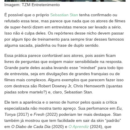
Imagem: TZM Entretenimento
É possível que o próprio
Sebastian Stan
tenha confirmado ou
refutado essa tese, mas parece que nada que os atores de filmes
de super-herói dizem em entrevistas merece ser levado a sério.
Isso não é culpa deles. Os repórteres desse nicho devem passar
por algum tipo de treinamento para sempre tirar desses famosos
alguma sacada, piadinha ou frase de duplo sentido.
Essa prática parece confortável aos atores, pois assim ficam
livres de perguntas que exigem maior sensibilidade na resposta.
Grande parte deles acaba levando esse “mindset” para todo tipo
de entrevista, seja em divulgações de grandes franquias ou de
filmes mais complexos. Alguns exemplos que parecem fazer isso
com destreza são Robert Downey Jr, Chris Hemsworth (quantas
piadas sobre martelo?) e, claro, Sebastian Stan.
Ele tem a aparência e o senso de humor pelos quais a crítica
especializada não mostra tanto apreço. Sua perfomance em
Eu,
Tonya
(2017) e
Fresh
(2022) poderiam ter mais destaque. Stan
também já mostrou que tem facilidade em sair da skin “padrão”
em
O Diabo de Cada Dia
(2020) e
O Aprendiz
(2024), que