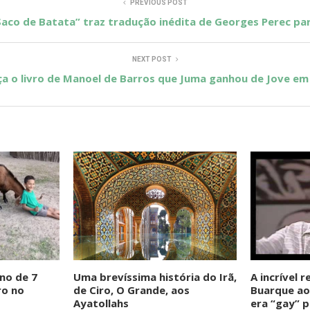
PREVIOUS POST
Saco de Batata” traz tradução inédita de Georges Perec par
NEXT POST
a o livro de Manoel de Barros que Juma ganhou de Jove em
no de 7
Uma brevíssima história do Irã,
A incrível 
ro no
de Ciro, O Grande, aos
Buarque ao
Ayatollahs
era “gay” p