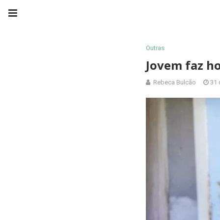
Outras
Jovem faz h
Rebeca Bulcão
31 