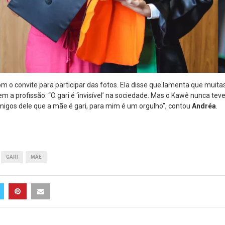
m o convite para participar das fotos. Ela disse que lamenta que mui
m a profissão: “O gari é ‘invisível’ na sociedade. Mas o Kawê nunca tev
migos dele que a mãe é gari, para mim é um orgulho”, contou
Andréa
.
GARI
MÃE