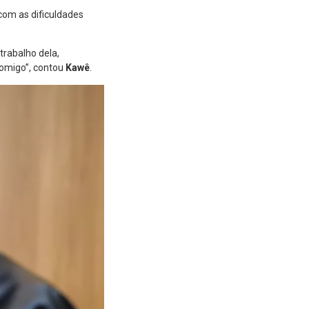
com as dificuldades
trabalho dela,
comigo”, contou
Kawê
.