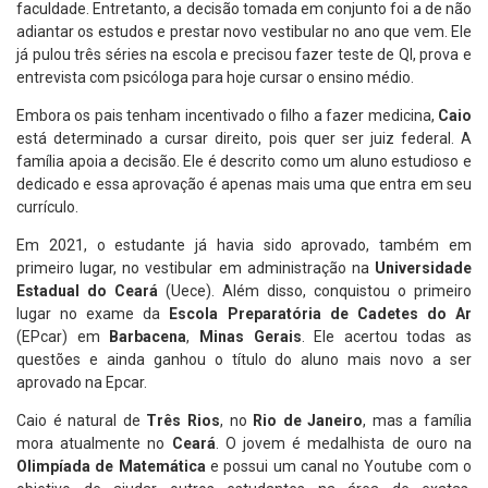
faculdade. Entretanto, a decisão tomada em conjunto foi a de não
adiantar os estudos e prestar novo vestibular no ano que vem. Ele
já pulou três séries na escola e precisou fazer teste de QI, prova e
entrevista com psicóloga para hoje cursar o ensino médio.
Embora os pais tenham incentivado o filho a fazer medicina,
Caio
está determinado a cursar direito, pois quer ser juiz federal. A
família apoia a decisão. Ele é descrito como um aluno estudioso e
dedicado e essa aprovação é apenas mais uma que entra em seu
currículo.
Em 2021, o estudante já havia sido aprovado, também em
primeiro lugar, no vestibular em administração na
Universidade
Estadual do Ceará
(Uece). Além disso, conquistou o primeiro
lugar no exame da
Escola Preparatória de Cadetes do Ar
(EPcar) em
Barbacena
,
Minas Gerais
. Ele acertou todas as
questões e ainda ganhou o título do aluno mais novo a ser
aprovado na Epcar.
Caio é natural de
Três Rios
, no
Rio de Janeiro
, mas a família
mora atualmente no
Ceará
. O jovem é medalhista de ouro na
Olimpíada de Matemática
e possui um canal no Youtube com o