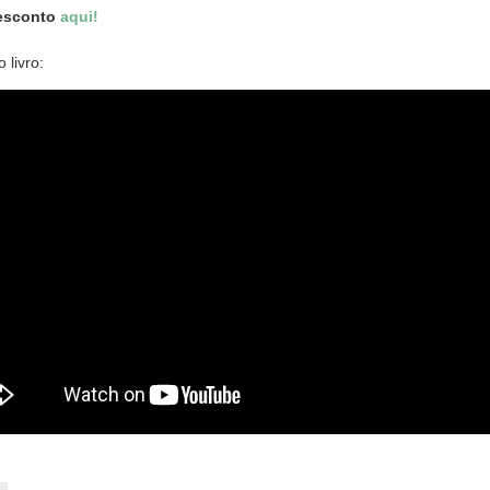
desconto
aqui!
 livro: