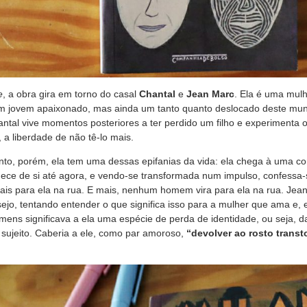
e
, a obra gira em torno do casal
Chantal
e
Jean Marc
. Ela é uma mulh
um jovem apaixonado, mas ainda um tanto quanto deslocado deste mu
ntal vive momentos posteriores a ter perdido um filho e experimenta 
a liberdade de não tê-lo mais.
o, porém, ela tem uma dessas epifanias da vida: ela chega à uma co
ece de si até agora, e vendo-se transformada num impulso, confessa-
 para ela na rua. E mais, nenhum homem vira para ela na rua. Jean M
ejo, tentando entender o que significa isso para a mulher que ama e,
ens significava a ela uma espécie de perda de identidade, ou seja, d
 sujeito. Caberia a ele, como par amoroso,
“devolver ao rosto transt