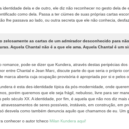
 identidade dela e de outro, ele diz não reconhecer no gesto dela de 
entificado como dela. Passa a ter ciúmes de suas próprias cartas esc
ão lhe passava ao lado, ou outra secreta que ele não conhecia, desfa
o zelosamente as cartas de um admirador desconhecido para nã
ras. Aquela Chantal não é a que ele ama. Aquela Chantal é um si
o romance, pode-se dizer que Kundera, através destas peripécias do
or entre Chantal e Jean Marc, discute parte do que seria o próprio con
e marca aberta cuja ocupação provisória é apropriada por si e pelos o
Kundera é esta des-identidade típica da pós-modernidade, onde quere
, porém queremos que ele seja frágil, nebuloso, livre para ser mane
s pelo século XX. A identidade, por fim, é aquela que não nos diz ma
 atravessamentos de seres possíveis, instáveis, em construção, em p
 só desvela como também denuncia aquilo que chamamos de eu. Um gr
ra conhecer o autor tcheco
Milan Kundera
aqui!