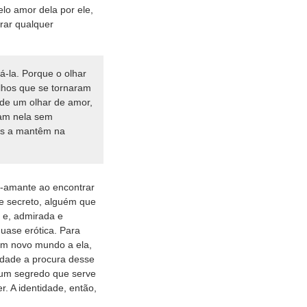
lo amor dela por ele,
rar qualquer
-la. Porque o olhar
lhos que se tornaram
é de um olhar de amor,
sam nela sem
res a mantêm na
o-amante ao encontrar
te secreto, alguém que
 e, admirada e
uase erótica. Para
um novo mundo a ela,
idade a procura desse
, um segredo que serve
. A identidade, então,