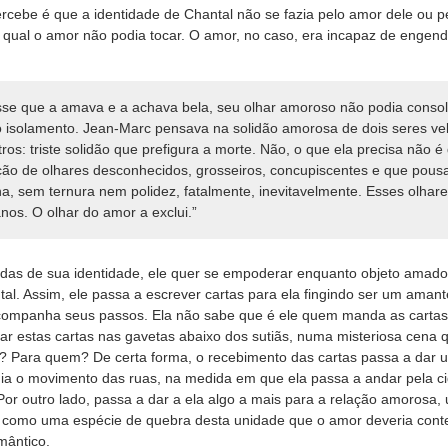
rcebe é que a identidade de Chantal não se fazia pelo amor dele ou pe
a qual o amor não podia tocar. O amor, no caso, era incapaz de engend
sse que a amava e a achava bela, seu olhar amoroso não podia consolá
o isolamento. Jean-Marc pensava na solidão amorosa de dois seres ve
utros: triste solidão que prefigura a morte. Não, o que ela precisa não 
ão de olhares desconhecidos, grosseiros, concupiscentes e que pou
ha, sem ternura nem polidez, fatalmente, inevitavelmente. Esses olha
os. O olhar do amor a exclui.”
idas de sua identidade, ele quer se empoderar enquanto objeto amad
al. Assim, ele passa a escrever cartas para ela fingindo ser um aman
acompanha seus passos. Ela não sabe que é ele quem manda as cartas
ar estas cartas nas gavetas abaixo dos sutiãs, numa misteriosa cena q
 Para quem? De certa forma, o recebimento das cartas passa a dar 
a o movimento das ruas, na medida em que ela passa a andar pela c
 Por outro lado, passa a dar a ela algo a mais para a relação amorosa
o como uma espécie de quebra desta unidade que o amor deveria conter
mântico.