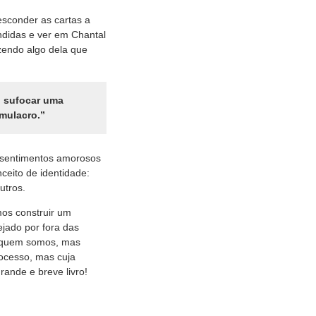
esconder as cartas a
ondidas e ver em Chantal
zendo algo dela que
o sufocar uma
mulacro.”
s sentimentos amorosos
ceito de identidade:
utros.
mos construir um
jado por fora das
is quem somos, mas
rocesso, mas cuja
ande e breve livro!