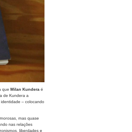
ia que
Milan Kundera
é
ra de Kundera a
 identidade – colocando
 amorosas, mas quase
ando nas relações
ronismos, liberdades e