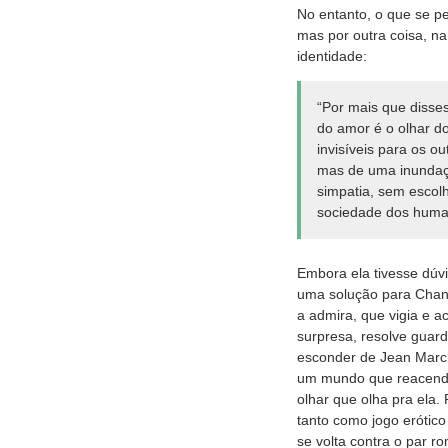
No entanto, o que se pe
mas por outra coisa, n
identidade:
“Por mais que disse
do amor é o olhar d
invisíveis para os o
mas de uma inundaç
simpatia, sem escol
sociedade dos human
Embora ela tivesse dúv
uma solução para Chant
a admira, que vigia e 
surpresa, resolve guard
esconder de Jean Marc?
um mundo que reacendi
olhar que olha pra ela.
tanto como jogo erótic
se volta contra o par ro