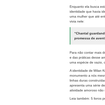
Enquanto ela busca esta
identidade que havia id
uma mulher que até ent
vivia nele:
“Chantal guardand
promessa de aventu
Para não contar mais d
e das práticas desse am
uma espécie de vazio, d
A identidade de Milan 
monumento a nós mesmos
linhas duras construída
apresenta uma série de
atividade amoroso não
Leia também: 5 livros p