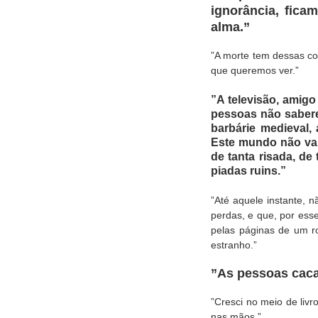
ignorância, fic
alma.”
”A morte tem dessas co
que queremos ver.”
”A televisão, amigo
pessoas não sabere
barbárie medieval,
Este mundo não vai
de tanta risada, de
piadas ruins.”
”Até aquele instante, 
perdas, e que, por ess
pelas páginas de um 
estranho.”
”As pessoas cac
”Cresci no meio de liv
nas mãos.”