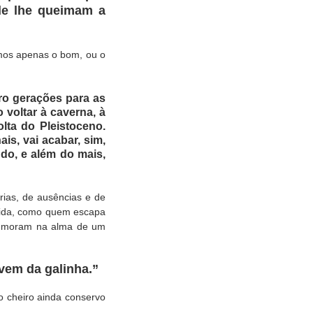
de lhe queimam a
emos apenas o bom, ou o
tro gerações para as
voltar à caverna, à
lta do Pleistoceno.
s, vai acabar, sim,
udo, e além do mais,
rias, de ausências e de
 vida, como quem escapa
e moram na alma de um
em da galinha.”
o cheiro ainda conservo