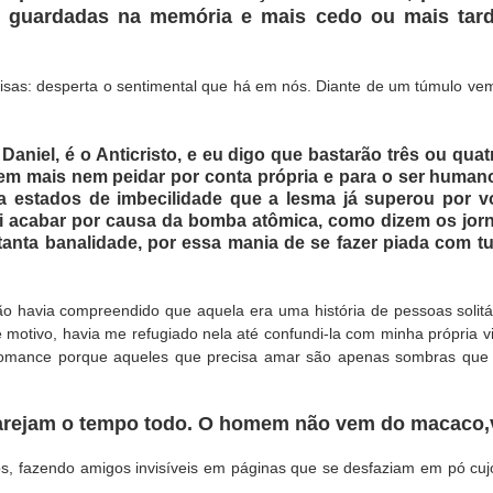
am guardadas na memória e mais cedo ou mais tar
isas: desperta o sentimental que há em nós. Diante de um túmulo v
 Daniel, é o Anticristo, e eu digo que bastarão três ou qua
m mais nem peidar por conta própria e para o ser humano 
 a estados de imbecilidade que a lesma já superou por vo
 acabar por causa da bomba atômica, como dizem os jornai
 tanta banalidade, por essa mania de se fazer piada com t
não havia compreendido que aquela era uma história de pessoas solitá
e motivo, havia me refugiado nela até confundi-la com minha própria
romance porque aqueles que precisa amar são apenas sombras qu
arejam o tempo todo. O homem não vem do macaco,v
ros, fazendo amigos invisíveis em páginas que se desfaziam em pó cuj