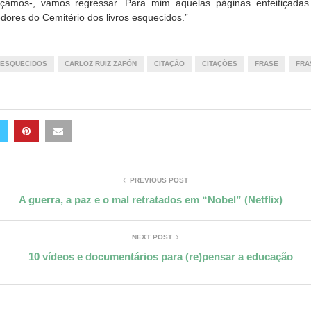
amos-, vamos regressar. Para mim aquelas páginas enfeitiçada
edores do Cemitério dos livros esquecidos.”
S ESQUECIDOS
CARLOZ RUIZ ZAFÓN
CITAÇÃO
CITAÇÕES
FRASE
FRA
PREVIOUS POST
A guerra, a paz e o mal retratados em “Nobel” (Netflix)
NEXT POST
10 vídeos e documentários para (re)pensar a educação