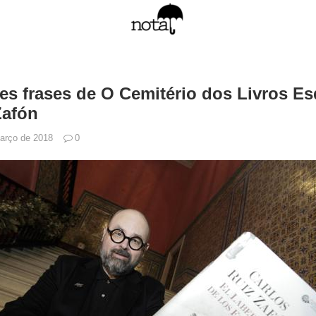
es frases de O Cemitério dos Livros E
Zafón
arço de 2018
0