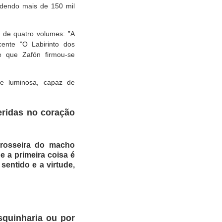
ndendo mais de 150 mil
o de quatro volumes: ”A
ente ”O Labirinto dos
ie que Zafón firmou-se
 e luminosa, capaz de
eridas no coração
grosseira do macho
e a primeira coisa é
sentido e a virtude,
quinharia ou por