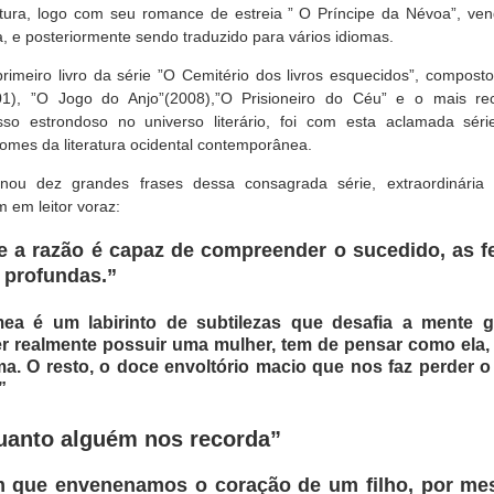
tura, logo com seu romance de estreia ”
O Príncipe da Névoa”, ve
 e posteriormente sendo traduzido para vários idiomas.
imeiro livro da série ”O Cemitério dos livros esquecidos”, compost
1), ”O Jogo do Anjo”(2008),”O Prisioneiro do Céu” e o mais rec
esso estrondoso no universo literário, foi com esta aclamada sér
omes da literatura ocidental contemporânea.
onou dez grandes frases dessa consagrada série, extraordinária
 em leitor voraz:
e a razão é capaz de compreender o sucedido, as f
 profundas.”
ea é um labirinto de subtilezas que desafia a mente 
er realmente possuir uma mulher, tem de pensar como ela, 
ma. O resto, o doce envoltório macio que nos faz perder o 
”
uanto alguém nos recorda”
m que envenenamos o coração de um filho, por mes