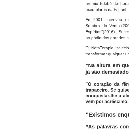
prêmio Edebé de litera
exemplares na Espanha,
Em 2001, escreveu o pr
Sombra do Vento”(200
Espíritos”(2016). Suc
no pódio dos grandes n
O NotaTerapia seleci
transformar qualquer um
”Na altura em qu
já são demasiado
”O coração da fêm
trapaceiro. Se quis
conquistar-lhe a al
vem por acréscimo.
”Existimos enq
”As palavras co