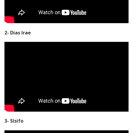
2- Dias Irae
3- Sísifo