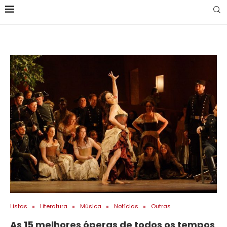
Listas
Literatura
Música
Notícias
Outras
As 15 melhores óperas de todos os tempos