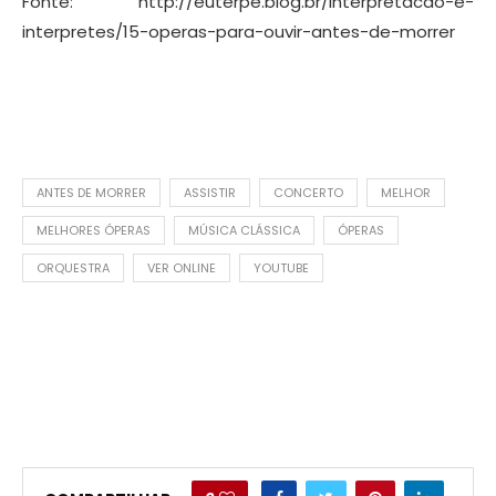
Fonte: http://euterpe.blog.br/interpretacao-e-
interpretes/15-operas-para-ouvir-antes-de-morrer
ANTES DE MORRER
ASSISTIR
CONCERTO
MELHOR
MELHORES ÓPERAS
MÚSICA CLÁSSICA
ÓPERAS
ORQUESTRA
VER ONLINE
YOUTUBE