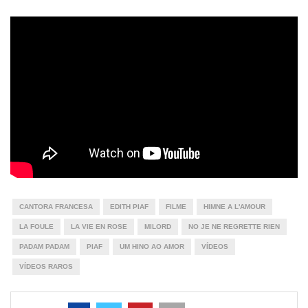
CANTORA FRANCESA
EDITH PIAF
FILME
HIMNE A L'AMOUR
LA FOULE
LA VIE EN ROSE
MILORD
NO JE NE REGRETTE RIEN
PADAM PADAM
PIAF
UM HINO AO AMOR
VÍDEOS
VÍDEOS RAROS