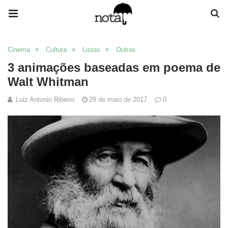
Cinema
Cultura
Listas
Outras
3 animações baseadas em poema de
Walt Whitman
Luiz Antonio Ribeiro
29 de maio de 2017
0