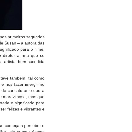
 nos primeiros segundos
e de Susan – a autora das
gnificado para o filme.
o diretor afirma que se
 artista bem-sucedida
 teve também, tal como
 e nos fazer imergir no
a de caricaturar o que a
se maravilhosa, mas que
aria o significado para
r felizes e vibrantes e
que começa a perceber o
ho, ela cursou ótimas