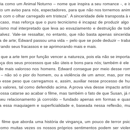
ia como um Animal Noturno – nome que inspira a seu romance -, e is
o um aviso para nós, espectadores, para que não nos tornemos anim
s com o olhar carregado em tristeza”. A sinceridade dele transposta à
o caso, mas reforça que o puro tecnicismo é incapaz de produzir alg
mo mal interpretado que leva ao esvaziamento e destruição de todo 
alvez. Vale-se ressaltar, no entanto, que não basta apenas sincerid
 de arte; Edward passou uma vida – pelo que se pode deduzir – tra
orando seus fracassos e se aprimorando mais e mais.
s que a arte tem por função vencer a natureza, pois ela não se impor
ça dos seus processos que são úteis e bons para nós; também é ele
 de mais valoroso nos homens. Edward consegue por meio desse roma
– não só o pior do homem, ou a violência de um amor, mas, por me
o esse peso que carregamos e, assim, auxiliar nesse processo de hu
s valores, tal como defendido acima. A prova viva desse impacto artís
ssa catarse ao acabar o filme, mas também o fato de que Susan, já na
seu relacionamento já corroído – fundado apenas em formas e qu
da essa maquiagem e superficialidade e, baseada nessa reflexão, 
filme que aborda uma história de vingança, um pouco de terror psico
 como muitas vezes os nossos próprios sentimentos podem ser viole