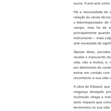
euros. A anti-arte como 
Há a necessidade de q
relação às várias técni
o leitor/espectador de
campo, mas há de se
principalmente quando
instrumento – mais cul
arte esvaziada de signi
Apesar disso, percebe
recebe o manuscrito do
vida, não a motiva, e,
em detrimento do conte
entrar em contato com 
reconhecer a sua vida 
A obra de Edward, que 
vingança desejado por
incômodo chega a trans
tanto impacto que com
terremotos na sua vida p