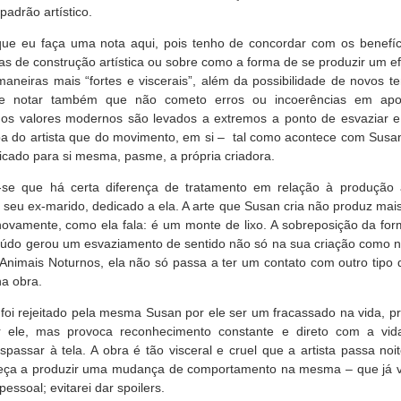
padrão artístico.
ue eu faça uma nota aqui, pois tenho de concordar com os benef
cas de construção artística ou sobre como a forma de se produzir um e
 maneiras mais “fortes e viscerais”, além da possibilidade de novos t
 notar também que não cometo erros ou incoerências em aponta
 os valores modernos são levados a extremos a ponto de esvaziar e
pa do artista que do movimento, em si – tal como acontece com Susan
ficado para si mesma, pasme, a própria criadora.
-se que há certa diferença de tratamento em relação à produção 
 seu ex-marido, dedicado a ela. A arte que Susan cria não produz ma
 novamente, como ela fala: é um monte de lixo. A sobreposição da for
údo gerou um esvaziamento de sentido não só na sua criação como na
Animais Noturnos, ela não só passa a ter um contato com outro tip
na obra.
foi rejeitado pela mesma Susan por ele ser um fracassado na vida, pr
 ele, mas provoca reconhecimento constante e direto com a vida
passar à tela. A obra é tão visceral e cruel que a artista passa no
eça a produzir uma mudança de comportamento na mesma – que já v
essoal; evitarei dar spoilers.