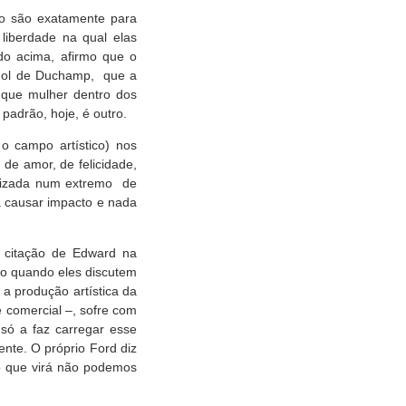
cio são exatamente para
liberdade na qual elas
do acima, afirmo que o
inol de Duchamp, que a
: que mulher dentro dos
adrão, hoje, é outro.
 o campo artístico) nos
 de amor, de felicidade,
onizada num extremo de
 causar impacto e nada
 citação de Edward na
tão quando eles discutem
a produção artística da
e comercial –, sofre com
só a faz carregar esse
ente. O próprio Ford diz
 o que virá não podemos