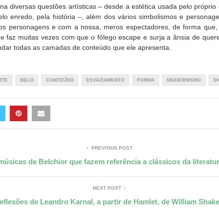
na diversas questões artísticas – desde a estética usada pelo própri
elo enredo, pela história –, além dos vários simbolismos e persona
os personagens e com a nossa, meros espectadores, de forma que, n
ue faz muitas vezes com que o fôlego escape e surja a ânsia de querer
dar todas as camadas de conteúdo que ele apresenta.
RTE
BELO
CONTEÚDO
ESVAZIAMENTO
FORMA
MODERNISMO
SI
PREVIOUS POST
músicas de Belchior que fazem referência a clássicos da literatu
NEXT POST
eflexões de Leandro Karnal, a partir de Hamlet, de William Shak