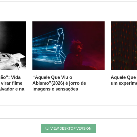
ão”: Vida
“Aquele Que Viu o
Aquele Que 
virar filme
Abismo”(2026) é jorro de
um experime
lvador e na
imagens e sensações
VIEW DESKTOP VERSION