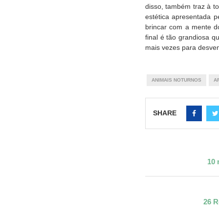
disso, também traz à to
estética apresentada p
brincar com a mente d
final é tão grandiosa q
mais vezes para desven
ANIMAIS NOTURNOS
A
SHARE
10 
26 R