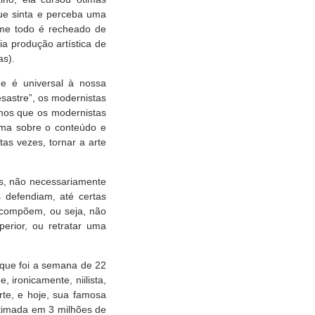
ue sinta e perceba uma
lme todo é recheado de
a produção artística de
as).
e é universal à nossa
sastre”, os modernistas
mos que os modernistas
rma sobre o conteúdo e
as vezes, tornar a arte
as, não necessariamente
s defendiam, até certas
s compõem, ou seja, não
erior, ou retratar uma
 que foi a semana de 22
ironicamente, niilista,
te, e hoje, sua famosa
stimada em 3 milhões de