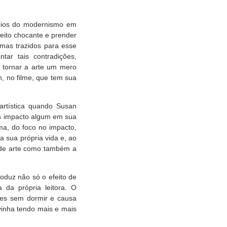
ícios do modernismo em
feito chocante e prender
emas trazidos para esse
r tais contradições,
 tornar a arte um mero
, no filme, que tem sua
artística quando Susan
is impacto algum em sua
ma, do foco no impacto,
 sua própria vida e, ao
o de arte como também a
oduz não só o efeito de
 da própria leitora. O
ites sem dormir e causa
inha tendo mais e mais