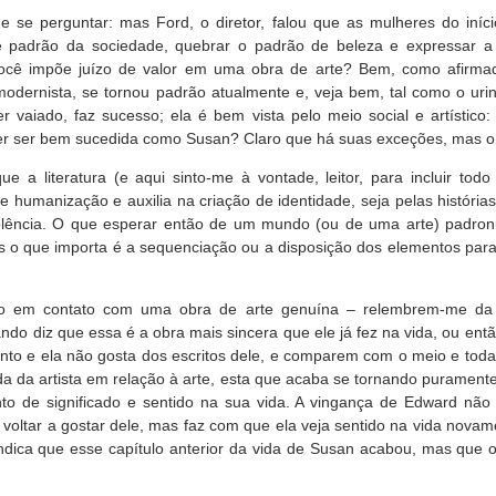
de se perguntar: mas Ford, o diretor, falou que as mulheres do iní
e padrão da sociedade, quebrar o padrão de beleza e expressar a 
ocê impõe juízo de valor em uma obra de arte? Bem, como afirma
modernista, se tornou padrão atualmente e, veja bem, tal como o ur
ser vaiado, faz sucesso; ela é bem vista pelo meio social e artístico
er ser bem sucedida como Susan? Claro que há suas exceções, mas o p
ue a literatura (e aqui sinto-me à vontade, leitor, para incluir todo
humanização e auxilia na criação de identidade, seja pelas histórias
 violência. O que esperar então de um mundo (ou de uma arte) padr
 o que importa é a sequenciação ou a disposição dos elementos para
ão em contato com uma obra de arte genuína – relembrem-me da
uando diz que essa é a obra mais sincera que ele já fez na vida, ou en
nto e ela não gosta dos escritos dele, e comparem com o meio e toda 
ida da artista em relação à arte, esta que acaba se tornando purament
to de significado e sentido na sua vida. A vingança de Edward não 
– voltar a gostar dele, mas faz com que ela veja sentido na vida novam
indica que esse capítulo anterior da vida de Susan acabou, mas que