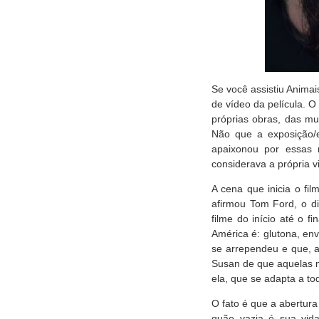
Se você assistiu Anima
de vídeo da película. O 
próprias obras, das mu
Não que a exposição/ex
apaixonou por essas 
considerava a própria vi
A cena que inicia o f
afirmou Tom Ford, o di
filme do início até o f
América é: glutona, en
se arrependeu e que, a
Susan de que aquelas m
ela, que se adapta a t
O fato é que a abertur
quão vazia é sua vid