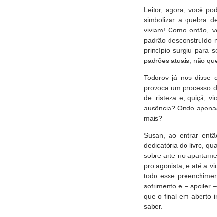
Leitor, agora, você po
simbolizar a quebra d
viviam! Como então, v
padrão desconstruído 
princípio surgiu para 
padrões atuais, não qu
Todorov já nos disse q
provoca um processo de 
de tristeza e, quiçá,
ausência? Onde apenas
mais?
Susan, ao entrar ent
dedicatória do livro, q
sobre arte no apartame
protagonista, e até a v
todo esse preenchimen
sofrimento e – spoiler 
que o final em aberto 
saber.