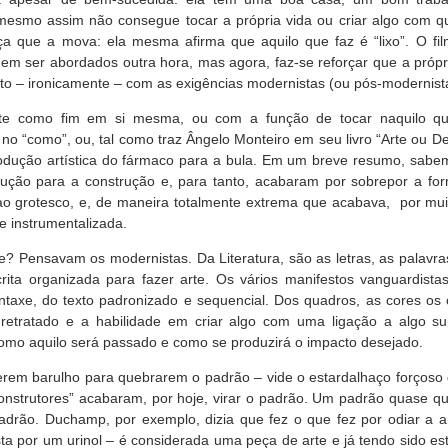
 mesmo assim não consegue tocar a própria vida ou criar algo com q
rça que a mova: ela mesma afirma que aquilo que faz é “lixo”. O fi
em ser abordados outra hora, mas agora, faz-se reforçar que a própri
o – ironicamente – com as exigências modernistas (ou pós-modernist
rte como fim em si mesma, ou com a função de tocar naquilo qu
no “como”, ou, tal como traz Ângelo Monteiro em seu livro “Arte ou De
odução artística do fármaco para a bula. Em um breve resumo, sabe
ução para a construção e, para tanto, acabaram por sobrepor a fo
 grotesco, e, de maneira totalmente extrema que acabava, por muit
e instrumentalizada.
rte? Pensavam os modernistas. Da Literatura, são as letras, as palavr
ita organizada para fazer arte. Os vários manifestos vanguardista
intaxe, do texto padronizado e sequencial. Dos quadros, as cores o
 retratado e a habilidade em criar algo com uma ligação a algo sup
mo aquilo será passado e como se produzirá o impacto desejado.
erem barulho para quebrarem o padrão – vide o estardalhaço forçoso
strutores” acabaram, por hoje, virar o padrão. Um padrão quase que, 
drão. Duchamp, por exemplo, dizia que fez o que fez por odiar a ar
a por um urinol – é considerada uma peça de arte e já tendo sido e