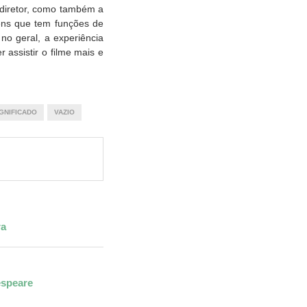
o diretor, como também a
gens que tem funções de
o geral, a experiência
 assistir o filme mais e
GNIFICADO
VAZIO
ra
espeare