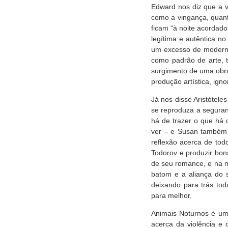
Edward nos diz que a v
como a vingança, quant
ficam “à noite acordado
legítima e autêntica n
um excesso de modernis
como padrão de arte, t
surgimento de uma obra
produção artística, ign
Já nos disse Aristótele
se reproduza a seguran
há de trazer o que há
ver – e Susan também 
reflexão acerca de tod
Todorov e produzir bon
de seu romance, e na no
batom e a aliança do 
deixando para trás to
para melhor.
Animais Noturnos é um 
acerca da violência e