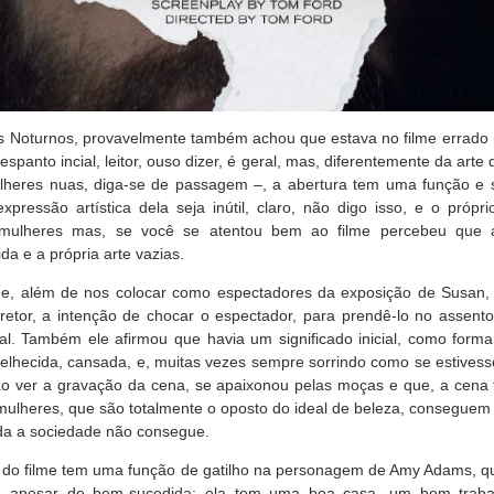
is Noturnos, provavelmente também achou que estava no filme errado
espanto incial, leitor, ouso dizer, é geral, mas, diferentemente da art
lheres nuas, diga-se de passagem –, a abertura tem uma função e si
pressão artística dela seja inútil, claro, não digo isso, e o própri
mulheres mas, se você se atentou bem ao filme percebeu que a
da e a própria arte vazias.
ilme, além de nos colocar como espectadores da exposição de Susan,
retor, a intenção de chocar o espectador, para prendê-lo no assento
inal. Também ele afirmou que havia um significado inicial, como form
velhecida, cansada, e, muitas vezes sempre sorrindo como se estives
o ver a gravação da cena, se apaixonou pelas moças e que, a cena tr
ulheres, que são totalmente o oposto do ideal de beleza, conseguem se
oda a sociedade não consegue.
a do filme tem uma função de gatilho na personagem de Amy Adams, 
a apesar de bem-sucedida: ela tem uma boa casa, um bom trabal