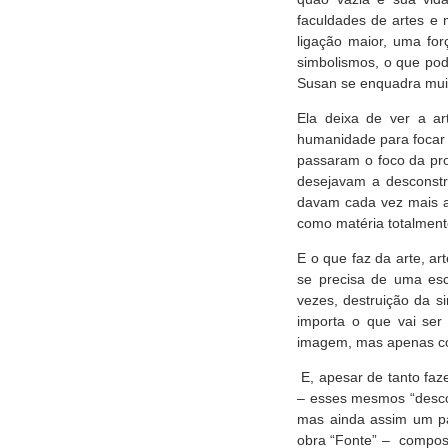
faculdades de artes e
ligação maior, uma fo
simbolismos, o que pod
Susan se enquadra muit
Ela deixa de ver a a
humanidade para focar 
passaram o foco da pr
desejavam a desconstr
davam cada vez mais ao
como matéria totalment
E o que faz da arte, a
se precisa de uma escr
vezes, destruição da s
importa o que vai ser
imagem, mas apenas co
E, apesar de tanto faz
– esses mesmos “descon
mas ainda assim um pa
obra “Fonte” – compost