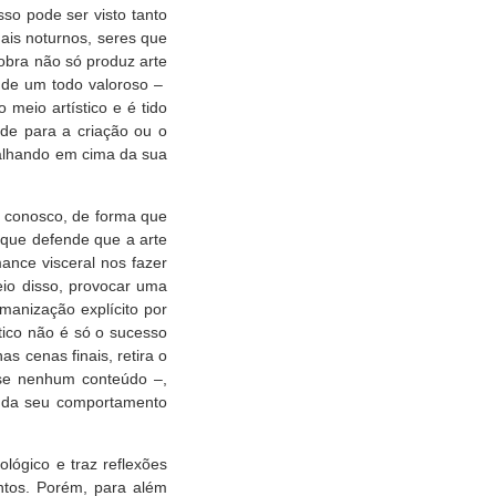
so pode ser visto tanto
ais noturnos, seres que
 obra não só produz arte
o de um todo valoroso –
meio artístico e é tido
ade para a criação ou o
balhando em cima da sua
ta conosco, de forma que
 que defende que a arte
nce visceral nos fazer
io disso, provocar uma
manização explícito por
tico não é só o sucesso
s cenas finais, retira o
ase nenhum conteúdo –,
muda seu comportamento
lógico e traz reflexões
ntos. Porém, para além