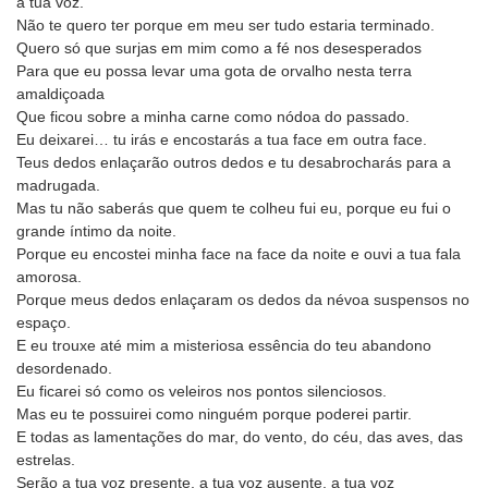
a tua voz.
Não te quero ter porque em meu ser tudo estaria terminado.
Quero só que surjas em mim como a fé nos desesperados
Para que eu possa levar uma gota de orvalho nesta terra
amaldiçoada
Que ficou sobre a minha carne como nódoa do passado.
Eu deixarei… tu irás e encostarás a tua face em outra face.
Teus dedos enlaçarão outros dedos e tu desabrocharás para a
madrugada.
Mas tu não saberás que quem te colheu fui eu, porque eu fui o
grande íntimo da noite.
Porque eu encostei minha face na face da noite e ouvi a tua fala
amorosa.
Porque meus dedos enlaçaram os dedos da névoa suspensos no
espaço.
E eu trouxe até mim a misteriosa essência do teu abandono
desordenado.
Eu ficarei só como os veleiros nos pontos silenciosos.
Mas eu te possuirei como ninguém porque poderei partir.
E todas as lamentações do mar, do vento, do céu, das aves, das
estrelas.
Serão a tua voz presente, a tua voz ausente, a tua voz