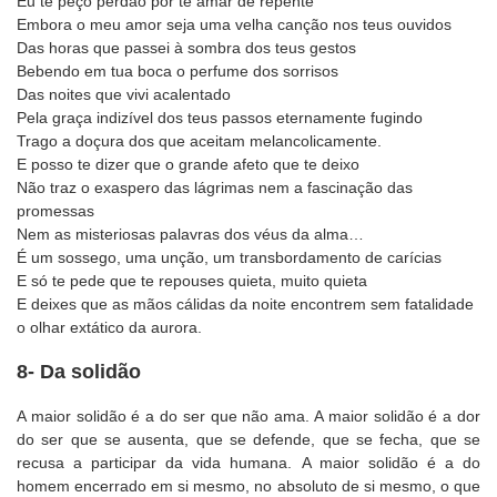
Eu te peço perdão por te amar de repente
Embora o meu amor seja uma velha canção nos teus ouvidos
Das horas que passei à sombra dos teus gestos
Bebendo em tua boca o perfume dos sorrisos
Das noites que vivi acalentado
Pela graça indizível dos teus passos eternamente fugindo
Trago a doçura dos que aceitam melancolicamente.
E posso te dizer que o grande afeto que te deixo
Não traz o exaspero das lágrimas nem a fascinação das
promessas
Nem as misteriosas palavras dos véus da alma…
É um sossego, uma unção, um transbordamento de carícias
E só te pede que te repouses quieta, muito quieta
E deixes que as mãos cálidas da noite encontrem sem fatalidade
o olhar extático da aurora.
8- Da solidão
A maior solidão é a do ser que não ama. A maior solidão é a dor
do ser que se ausenta, que se defende, que se fecha, que se
recusa a participar da vida humana. A maior solidão é a do
homem encerrado em si mesmo, no absoluto de si mesmo, o que