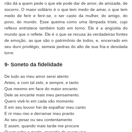
não dá a quem pede o que ele pode dar de amor, de amizade, de
socorro. O maior solitário é o que tem medo de amar, o que tem
medo de ferir e ferir-se, o ser casto da mulher, do amigo, do
povo, do mundo. Esse queima como uma lâmpada triste, cujo
reflexo entristece também tudo em torno. Ele é a angústia do
mundo que o reflete. Ele é o que se recusa às verdadeiras fontes
de emoção, as que são o patrimônio de todos, e, encerrado em
seu duro privilégio, semeia pedras do alto de sua fria e desolada
torre.
9- Soneto da fidelidade
De tudo ao meu amor serei atento
Antes, e com tal zelo, e sempre, e tanto
Que mesmo em face do maior encanto
Dele se encante mais meu pensamento.
Quero vivê-lo em cada vão momento
E em seu louvor hei de espalhar meu canto
E rir meu riso e derramar meu pranto
Ao seu pesar ou seu contentamento
E assim, quando mais tarde me procure