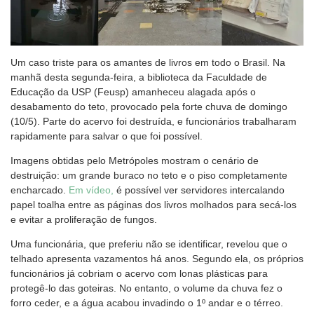
Um caso triste para os amantes de livros em todo o Brasil. Na
manhã desta segunda-feira, a biblioteca da Faculdade de
Educação da USP (Feusp) amanheceu alagada após o
desabamento do teto, provocado pela forte chuva de domingo
(10/5). Parte do acervo foi destruída, e funcionários trabalharam
rapidamente para salvar o que foi possível.
Imagens obtidas pelo Metrópoles mostram o cenário de
destruição: um grande buraco no teto e o piso completamente
encharcado.
Em vídeo,
é possível ver servidores intercalando
papel toalha entre as páginas dos livros molhados para secá-los
e evitar a proliferação de fungos.
Uma funcionária, que preferiu não se identificar, revelou que o
telhado apresenta vazamentos há anos. Segundo ela, os próprios
funcionários já cobriam o acervo com lonas plásticas para
protegê-lo das goteiras. No entanto, o volume da chuva fez o
forro ceder, e a água acabou invadindo o 1º andar e o térreo.