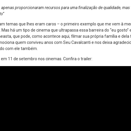
 apenas proporcionaram recursos para uma finalização de qualidade, ma
to”
ram temas que lhes eram caros – o primeiro exemplo que me vem à men
. Mas há um tipo de cinema que ultrapassa essa barreira do “eu gosto” 
neasta, que pode, como acontece aqui, filmar sua própria família e del
mociona quem conviveu anos com Seu Cavalcanti e nos deixa agradecid
ido com ele também.
a em 11 de setembro nos cinemas. Confira o trailer: