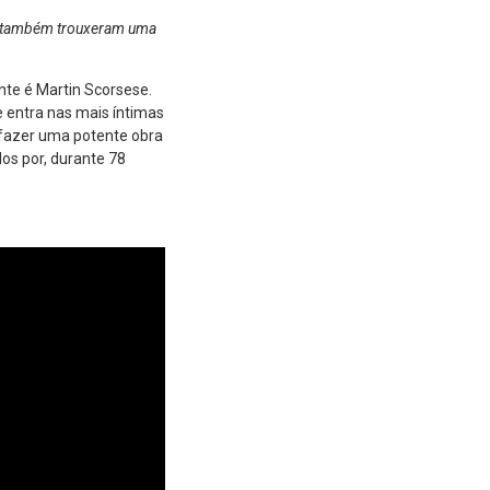
s também trouxeram uma
te é Martin Scorsese.
e entra nas mais íntimas
a fazer uma potente obra
os por, durante 78