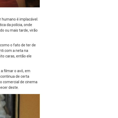
er humano é implacável.
ca da polícia, onde
do ou mais tarde, virão
como o fato de ter de
nti com a neta na
to caras, então ele
 filmar o avô, em
 continua de certa
to comercial de cinema
uecer deste.