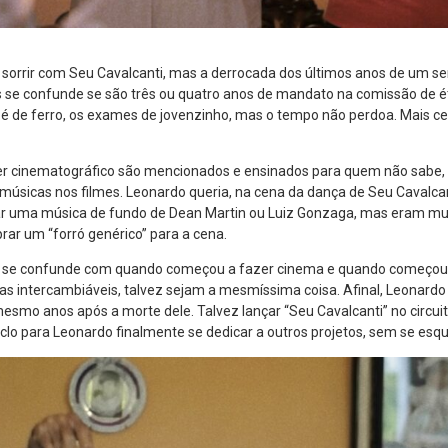
 sorrir com Seu Cavalcanti, mas a derrocada dos últimos anos de um s
 se confunde se são três ou quatro anos de mandato na comissão de éti
 é de ferro, os exames de jovenzinho, mas o tempo não perdoa. Mais ce
er cinematográfico são mencionados e ensinados para quem não sabe, 
 músicas nos filmes. Leonardo queria, na cena da dança de Seu Cavalca
ar uma música de fundo de Dean Martin ou Luiz Gonzaga, mas eram mui
ar um “forró genérico” para a cena.
é se confunde com quando começou a fazer cinema e quando começou a
as intercambiáveis, talvez sejam a mesmíssima coisa. Afinal, Leonardo
esmo anos após a morte dele. Talvez lançar “Seu Cavalcanti” no circui
clo para Leonardo finalmente se dedicar a outros projetos, sem se esq