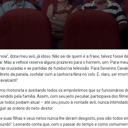
cia”, dizia meu avô, já idoso. Não sei de quem é a frase, talvez fosse d
tar. Mas a velhice reserva alguns prazeres para o homem, sim. Para meu
ras cruzadas e as partidas de futebol na televisão. Para Severino Cava
ireto da panela, cochilar com a cachorra Nina no colo. E, claro, ser imo
avalcanti”.
 motorista e aceitando todos os empréstimos que os funcionários d
endido pela família. Assim, com seu jeito peculiar, participava dos fil
que todos podiam atuar – até seu pouco à vontade avô, nunca intimida
ir as ordens do neto-diretor.
ue suas filhas e seus netos nunca lhe deram desgosto, pois são todos
undo”. Leonardo conta que, com o passar do tempo e como comumente 