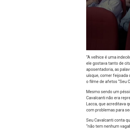
“A velhice é uma indecên
ele gostava tanto de ci
aposentadoria, as palav
uísque, comer feijoada d
o filme de afetos “Seu C
Mesmo sendo um péssimo
Cavalcanti não era repre
Lacca, que acreditava 
com problemas para segu
Seu Cavalcanti conta q
“não tem nenhum vagab