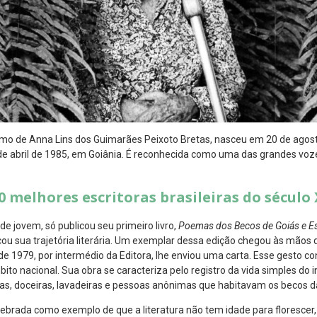
imo de Anna Lins dos Guimarães Peixoto Bretas, nasceu em 20 de agost
de abril de 1985, em Goiânia. É reconhecida como uma das grandes voze
0 melhores escritoras brasileiras do século 
 jovem, só publicou seu primeiro livro,
Poemas dos Becos de Goiás e Es
cou sua trajetória literária. Um exemplar dessa edição chegou às mão
de 1979, por intermédio da Editora, lhe enviou uma carta. Esse gesto co
o nacional. Sua obra se caracteriza pelo registro da vida simples do in
as, doceiras, lavadeiras e pessoas anônimas que habitavam os becos da
elebrada como exemplo de que a literatura não tem idade para florescer,