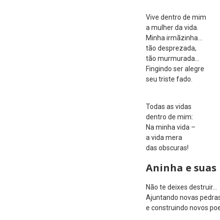
Vive dentro de mim
a mulher da vida.
Minha irmãzinha…
tão desprezada,
tão murmurada…
Fingindo ser alegre
seu triste fado.
Todas as vidas
dentro de mim:
Na minha vida –
a vida mera
das obscuras!
Aninha e suas
Não te deixes destruir…
Ajuntando novas pedra
e construindo novos po