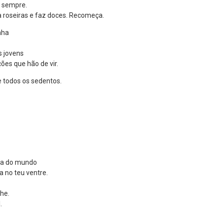
, sempre.
 roseiras e faz doces. Recomeça.
nha
s jovens
es que hão de vir.
e todos os sedentos.
ra do mundo
 no teu ventre.
he.
.