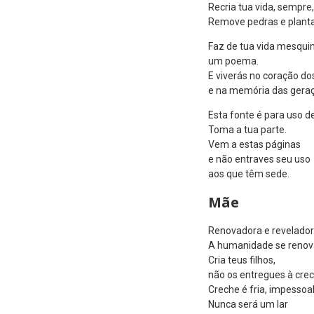
Recria tua vida, sempre
Remove pedras e planta
Faz de tua vida mesqui
um poema.
E viverás no coração do
e na memória das geraçõ
Esta fonte é para uso d
Toma a tua parte.
Vem a estas páginas
e não entraves seu uso
aos que têm sede.
Mãe
Renovadora e revelado
A humanidade se renova
Cria teus filhos,
não os entregues à crec
Creche é fria, impessoal
Nunca será um lar