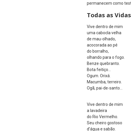
permanecem como testem
Todas as Vidas
Vive dentro de mim
uma cabocla velha
de mau-olhado,
acocorada ao pé
do borralho,
olhando para o fogo.
Benze quebranto.
Bota feitiço…
Ogum. Orixá.
Macumba, terreiro.
Ogã, pai-de-santo…
Vive dentro de mim
a lavadeira
do Rio Vermelho.
Seu cheiro gostoso
d’água e sabão.