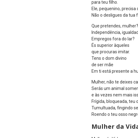
para teu filho.
Ele, pequenino, precisa d
Não o desligues da tua 
Que pretendes, mulher
Independência, igualda
Empregos fora do lar?
És superior àqueles
que procuras imitar.
Tens o dom divino
de ser mãe
Em ti está presente a 
Mulher, não te deixes ca
Serás um animal somen
e às vezes nem mais iss
Frígida, bloqueada, teu o
Tumultuada, fingindo se
Roendo o teu osso negr
Mulher da Vid