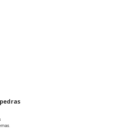
 pedras
s
emas.