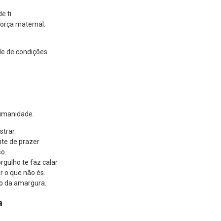
e ti.
força maternal.
?
de de condições…
humanidade.
strar.
te de prazer
o.
rgulho te faz calar.
r o que não és.
o da amargura.
a