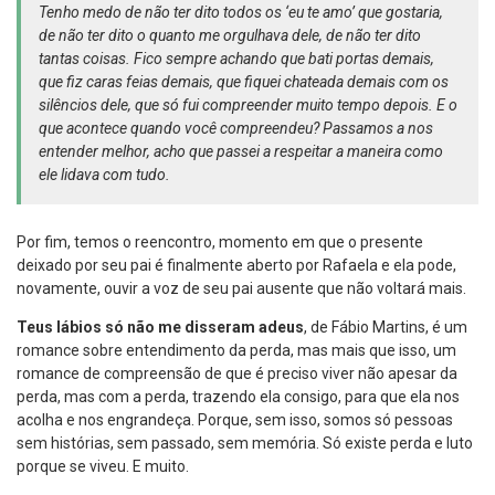
Tenho medo de não ter dito todos os ‘eu te amo’ que gostaria,
de não ter dito o quanto me orgulhava dele, de não ter dito
tantas coisas. Fico sempre achando que bati portas demais,
que fiz caras feias demais, que fiquei chateada demais com os
silêncios dele, que só fui compreender muito tempo depois. E o
que acontece quando você compreendeu? Passamos a nos
entender melhor, acho que passei a respeitar a maneira como
ele lidava com tudo.
Por fim, temos o reencontro, momento em que o presente
deixado por seu pai é finalmente aberto por Rafaela e ela pode,
novamente, ouvir a voz de seu pai ausente que não voltará mais.
Teus lábios só não me disseram adeus
, de Fábio Martins, é um
romance sobre entendimento da perda, mas mais que isso, um
romance de compreensão de que é preciso viver não apesar da
perda, mas com a perda, trazendo ela consigo, para que ela nos
acolha e nos engrandeça. Porque, sem isso, somos só pessoas
sem histórias, sem passado, sem memória. Só existe perda e luto
porque se viveu. E muito.