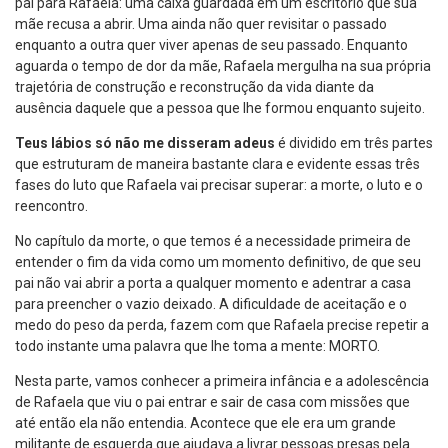
pai para Rafaela: uma caixa guardada em um escritório que sua
mãe recusa a abrir. Uma ainda não quer revisitar o passado
enquanto a outra quer viver apenas de seu passado. Enquanto
aguarda o tempo de dor da mãe, Rafaela mergulha na sua própria
trajetória de construção e reconstrução da vida diante da
ausência daquele que a pessoa que lhe formou enquanto sujeito.
Teus lábios só não me disseram adeus
é dividido em três partes
que estruturam de maneira bastante clara e evidente essas três
fases do luto que Rafaela vai precisar superar: a morte, o luto e o
reencontro.
No capítulo da morte, o que temos é a necessidade primeira de
entender o fim da vida como um momento definitivo, de que seu
pai não vai abrir a porta a qualquer momento e adentrar a casa
para preencher o vazio deixado. A dificuldade de aceitação e o
medo do peso da perda, fazem com que Rafaela precise repetir a
todo instante uma palavra que lhe toma a mente: MORTO.
Nesta parte, vamos conhecer a primeira infância e a adolescência
de Rafaela que viu o pai entrar e sair de casa com missões que
até então ela não entendia. Acontece que ele era um grande
militante de esquerda que ajudava a livrar pessoas presas pela