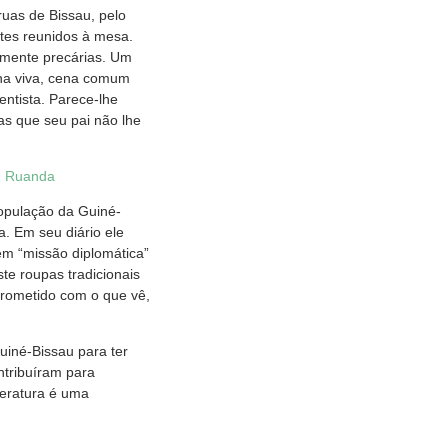
ruas de Bissau, pelo
tes reunidos à mesa.
amente precárias. Um
nha viva, cena comum
ntista. Parece-lhe
mas que seu pai não lhe
m Ruanda
opulação da Guiné-
a. Em seu diário ele
em “missão diplomática”
te roupas tradicionais
prometido com o que vê,
uiné-Bissau para ter
ntribuíram para
teratura é uma