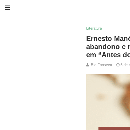
Literatura
Ernesto Mané
abandono e r
em “Antes do
Bia Fonseca
5 de 