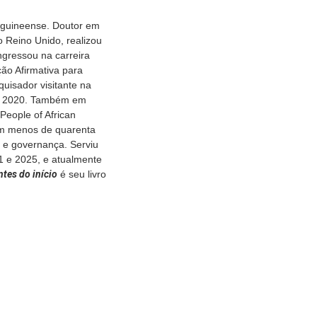
e guineense. Doutor em
o Reino Unido, realizou
ngressou na carreira
ão Afirmativa para
quisador visitante na
 e 2020. Também em
 People of African
m menos de quarenta
a e governança. Serviu
1 e 2025, e atualmente
ntes do início
é seu livro