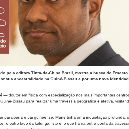
ado pela editora Tinta-da-China Brasil, mostra a busca de Ernesto 
 por sua ancestralidade na Guiné-Bissau e por uma nova identida
né
— doutor em física com especialização nos mais importantes centro
iné-Bissau para realizar uma travessia geográfica e afetiva, visitan
ãe paraibana e pai guineense, Mané tinha uma inquietação profunda: s
er o outro lado da kalunga, isto é, o que há na outra ponta da travessi