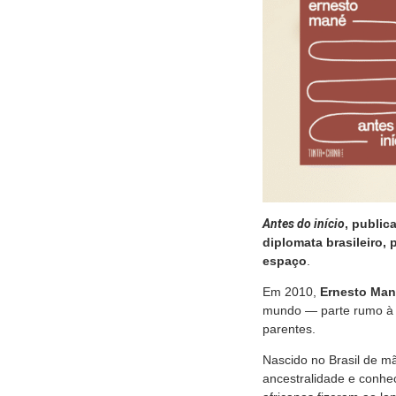
Antes do início
, public
diplomata brasileiro,
espaço
.
Em 2010,
Ernesto Ma
mundo — parte rumo à Gu
parentes.
Nascido no Brasil de m
ancestralidade e conhec