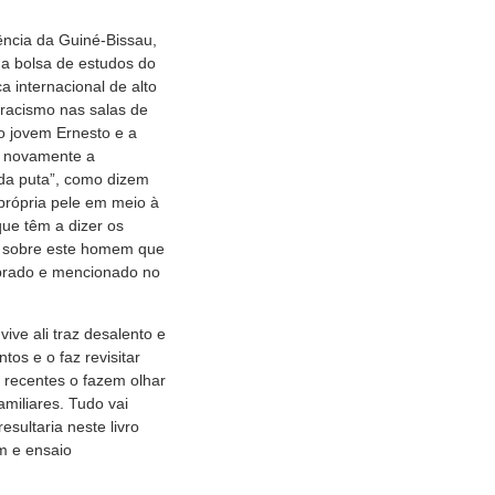
ência da Guiné-Bissau,
ma bolsa de estudos do
 internacional de alto
 racismo nas salas de
o jovem Ernesto e a
 e novamente a
 da puta”, como dizem
própria pele em meio à
que têm a dizer os
u sobre este homem que
brado e mencionado no
ive ali traz desalento e
tos e o faz revisitar
o recentes o fazem olhar
amiliares. Tudo vai
esultaria neste livro
m e ensaio