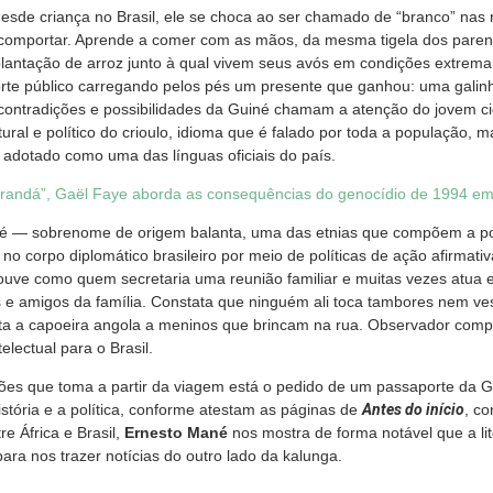
esde criança no Brasil, ele se choca ao ser chamado de “branco” nas 
 comportar. Aprende a comer com as mãos, da mesma tigela dos paren
lantação de arroz junto à qual vivem seus avós em condições extrem
porte público carregando pelos pés um presente que ganhou: uma gali
 contradições e possibilidades da Guiné chamam a atenção do jovem cie
tural e político do crioulo, idioma que é falado por toda a população, 
 adotado como uma das línguas oficiais do país.
randá”, Gaël Faye aborda as consequências do genocídio de 1994 e
é — sobrenome de origem balanta, uma das etnias que compõem a p
no corpo diplomático brasileiro por meio de políticas de ação afirmativ
ouve como quem secretaria uma reunião familiar e muitas vezes atua 
 e amigos da família. Constata que ninguém ali toca tambores nem ves
ta a capoeira angola a meninos que brincam na rua. Observador com
telectual para o Brasil.
ções que toma a partir da viagem está o pedido de um passaporte da G
istória e a política, conforme atestam as páginas de
Antes do início
, co
re África e Brasil,
Ernesto Mané
nos mostra de forma notável que a li
para nos trazer notícias do outro lado da kalunga.