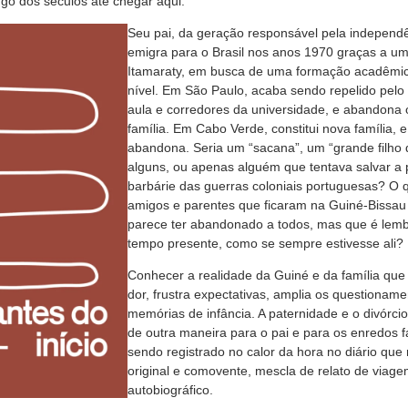
ngo dos séculos até chegar aqui.
Seu pai, da geração responsável pela independ
emigra para o Brasil nos anos 1970 graças a u
Itamaraty, em busca de uma formação acadêmica
nível. Em São Paulo, acaba sendo repelido pelo
aula e corredores da universidade, e abandona 
família. Em Cabo Verde, constitui nova família,
abandona. Seria um “sacana”, um “grande filho
alguns, ou apenas alguém que tentava salvar a 
barbárie das guerras coloniais portuguesas? O 
amigos e parentes que ficaram na Guiné-Bissa
parece ter abandonado a todos, mas que é lem
tempo presente, como se sempre estivesse ali?
Conhecer a realidade da Guiné e da família que v
dor, frustra expectativas, amplia os questionamen
memórias de infância. A paternidade e o divórci
de outra maneira para o pai e para os enredos f
sendo registrado no calor da hora no diário que r
original e comovente, mescla de relato de viage
autobiográfico.