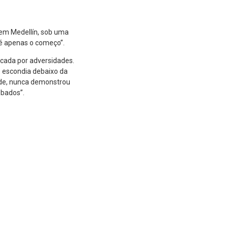
 em Medellín, sob uma
 é apenas o começo”.
rcada por adversidades.
se escondia debaixo da
nde, nunca demonstrou
êbados”.