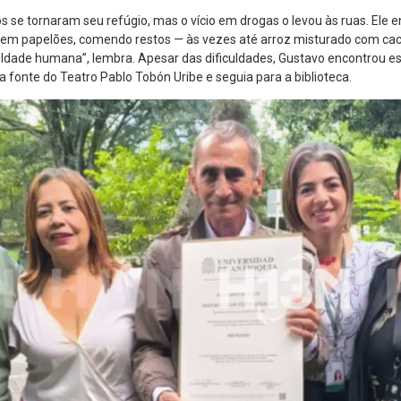
os se tornaram seu refúgio, mas o vício em drogas o levou às ruas. Ele e
em papelões, comendo restos — às vezes até arroz misturado com caco
rueldade humana”, lembra. Apesar das dificuldades, Gustavo encontrou 
a fonte do Teatro Pablo Tobón Uribe e seguia para a biblioteca.